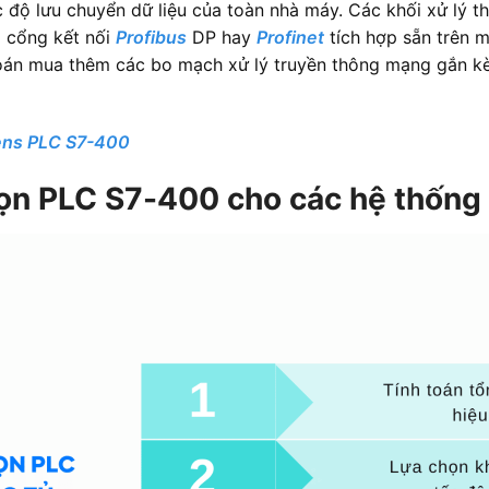
 độ lưu chuyển dữ liệu của toàn nhà máy. Các khối xử lý t
g cổng kết nối
Profibus
DP hay
Profinet
tích hợp sẵn trên 
toán mua thêm các bo mạch xử lý truyền thông mạng gắn kèm
mens PLC S7-400
n PLC S7-400 cho các hệ thống t