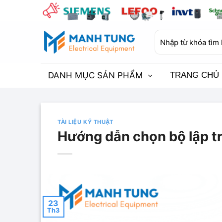
Bỏ
qua
nội
Tìm
dung
kiếm:
DANH MỤC SẢN PHẨM
TRANG CHỦ
TÀI LIỆU KỸ THUẬT
Hướng dẫn chọn bộ lập tr
23
Th3