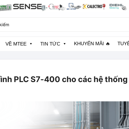
KHUYẾN MÃI 🔥
TUY
VỀ MTEE
TIN TỨC
ình PLC S7-400 cho các hệ thống 