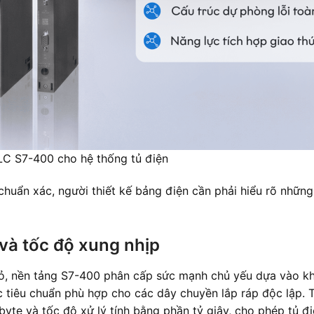
PLC S7-400 cho hệ thống tủ điện
chuẩn xác, người thiết kế bảng điện cần phải hiểu rõ nhữn
và tốc độ xung nhịp
nhỏ, nền tảng S7-400 phân cấp sức mạnh chủ yếu dựa vào kh
 tiêu chuẩn phù hợp cho các dây chuyền lắp ráp độc lập. 
yte và tốc độ xử lý tính bằng phần tỷ giây, cho phép tủ đ