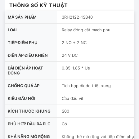
THÔNG SỐ KỸ THUẬT
MÃ SẢN PHẨM
3RH2122-1SB40
LOẠI
Relay đóng cắt mạch phụ
TIẾP ĐIỂM PHỤ
2 NO + 2 NC
ĐIỆN ÁP ĐIỀU KHIỂN
24 V DC
DẢI ĐIỆN ÁP HOẠT
0.85-1.85 * Us
ĐỘNG
CHỐNG QUÁ ÁP
Tích hợp diode triệt xung
KIỂU ĐẤU NỐI
Cầu đấu vít
KÍCH THƯỚC KHUNG
S00
PHÙ HỢP ĐẦU RA PLC
Có
KHẢ NĂNG MỞ RỘNG
Không thể mở rộng với tiếp điểm phụ