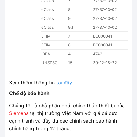
eClass
7.1
27-37-13-02
eClass
8
27-37-13-02
eClass
9
27-37-13-02
eClass
9.1
27-37-13-02
ETIM
7
EC000041
ETIM
8
EC000041
IDEA
4
4743
UNSPSC
15
39-12-15-22
Xem thêm thông tin
tại đây
Chế độ bảo hành
Chúng tôi là nhà phân phối chính thức thiết bị của
Siemens
tại thị trường Việt Nam với giá cả cực
cạnh tranh và đầy đủ các chính sách bảo hành
chính hãng trong 12 tháng.