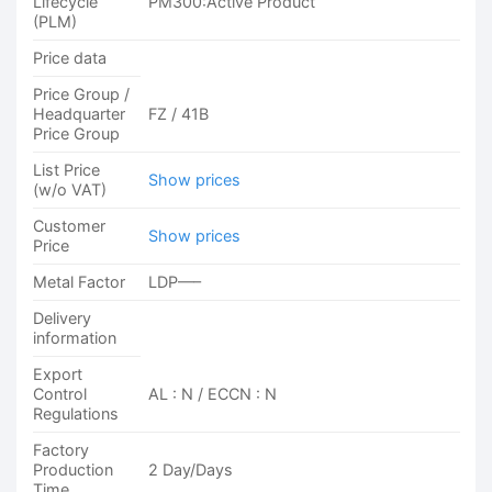
Lifecycle
PM300:Active Product
(PLM)
Price data
Price Group /
Headquarter
FZ / 41B
Price Group
List Price
Show prices
(w/o VAT)
Customer
Show prices
Price
Metal Factor
LDP—–
Delivery
information
Export
Control
AL : N / ECCN : N
Regulations
Factory
Production
2 Day/Days
Time