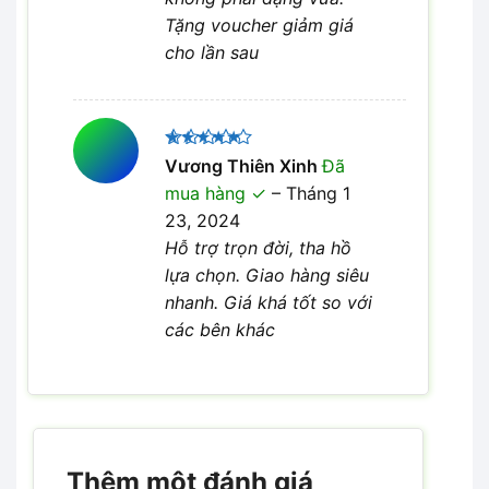
Tặng voucher giảm giá
cho lần sau
Được xếp
Vương Thiên Xinh
Đã
5
hạng
5
mua hàng
–
Tháng 1
sao
23, 2024
Hỗ trợ trọn đời, tha hồ
lựa chọn. Giao hàng siêu
nhanh. Giá khá tốt so với
các bên khác
Thêm một đánh giá