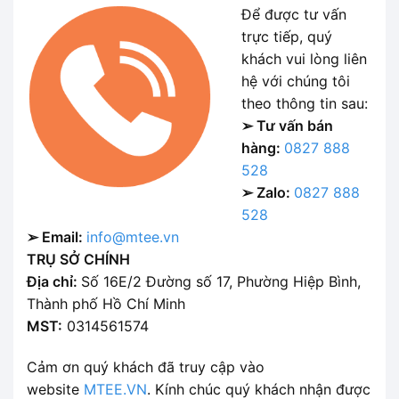
Để được tư vấn
trực tiếp, quý
khách vui lòng liên
hệ với chúng tôi
theo thông tin sau:
➢ Tư vấn bán
hàng:
0827 888
528
➢ Zalo:
0827 888
528
➢ Email:
info@mtee.vn
TRỤ SỞ CHÍNH
Địa chỉ:
Số 16E/2 Đường số 17, Phường Hiệp Bình,
Thành phố Hồ Chí Minh
MST:
0314561574
Cảm ơn quý khách đã truy cập vào
website
MTEE.VN
. Kính chúc quý khách nhận được