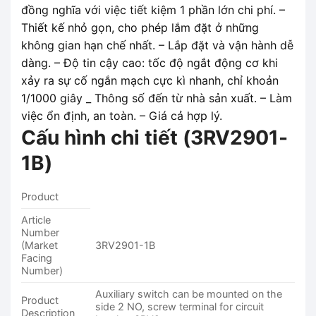
đồng nghĩa với việc tiết kiệm 1 phần lớn chi phí. –
Thiết kế nhỏ gọn, cho phép lắm đặt ở những
không gian hạn chế nhất. – Lắp đặt và vận hành dễ
dàng. – Độ tin cậy cao: tốc độ ngắt động cơ khi
xảy ra sự cố ngắn mạch cực kì nhanh, chỉ khoản
1/1000 giây _ Thông số đến từ nhà sản xuất. – Làm
việc ổn định, an toàn. – Giá cả hợp lý.
Cấu hình chi tiết (
3RV2901-
1B
)
Product
Article
Number
(Market
3RV2901-1B
Facing
Number)
Auxiliary switch can be mounted on the
Product
side 2 NO, screw terminal for circuit
Description