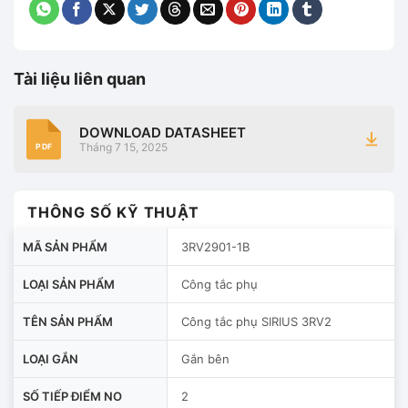
Tài liệu liên quan
DOWNLOAD DATASHEET
Tháng 7 15, 2025
PDF
THÔNG SỐ KỸ THUẬT
MÃ SẢN PHẨM
3RV2901-1B
LOẠI SẢN PHẨM
Công tắc phụ
TÊN SẢN PHẨM
Công tắc phụ SIRIUS 3RV2
LOẠI GẮN
Gắn bên
SỐ TIẾP ĐIỂM NO
2