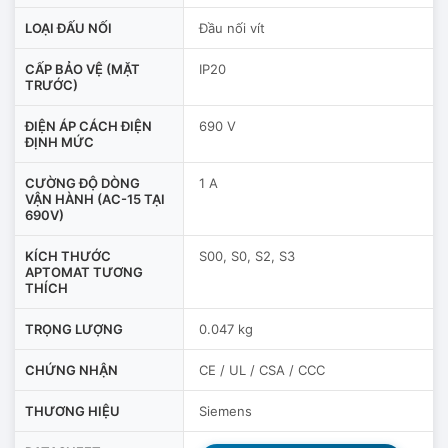
LOẠI ĐẤU NỐI
Đầu nối vít
CẤP BẢO VỆ (MẶT
IP20
TRƯỚC)
ĐIỆN ÁP CÁCH ĐIỆN
690 V
ĐỊNH MỨC
CƯỜNG ĐỘ DÒNG
1 A
VẬN HÀNH (AC-15 TẠI
690V)
KÍCH THƯỚC
S00, S0, S2, S3
APTOMAT TƯƠNG
THÍCH
TRỌNG LƯỢNG
0.047 kg
CHỨNG NHẬN
CE / UL / CSA / CCC
THƯƠNG HIỆU
Siemens