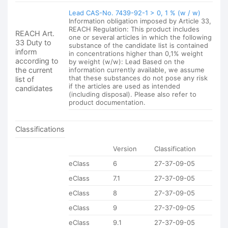
Lead CAS-No. 7439-92-1 > 0, 1 % (w / w)
Information obligation imposed by Article 33,
REACH Regulation: This product includes
REACH Art.
one or several articles in which the following
33 Duty to
substance of the candidate list is contained
inform
in concentrations higher than 0,1% weight
according to
by weight (w/w): Lead Based on the
the current
information currently available, we assume
that these substances do not pose any risk
list of
if the articles are used as intended
candidates
(including disposal). Please also refer to
product documentation.
Classifications
Version
Classification
eClass
6
27-37-09-05
eClass
7.1
27-37-09-05
eClass
8
27-37-09-05
eClass
9
27-37-09-05
eClass
9.1
27-37-09-05