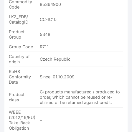
Commodity
85364900
Code
LKZ_FDB/
CC-IC10
CatalogID
Product
5348
Group
Group Code
R711
Country of
Czech Republic
origin
RoHS
Conformity
Since: 01.10.2009
Date
C: products manufactured / produced to
Product
order, which cannot be reused or re-
class
utilised or be returned against credit.
WEEE
(2012/19/EU)
–
Take-Back
Obligation