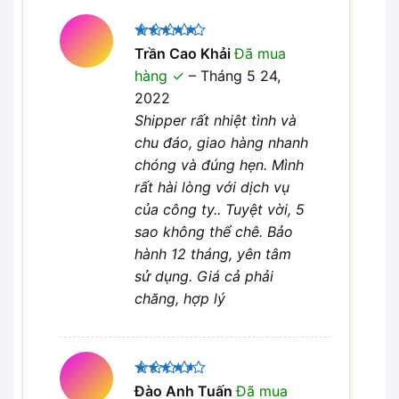
Được xếp
Trần Cao Khải
Đã mua
5
hạng
5
hàng
–
Tháng 5 24,
sao
2022
Shipper rất nhiệt tình và
chu đáo, giao hàng nhanh
chóng và đúng hẹn. Mình
rất hài lòng với dịch vụ
của công ty.. Tuyệt vời, 5
sao không thể chê. Bảo
hành 12 tháng, yên tâm
sử dụng. Giá cả phải
chăng, hợp lý
Được
Đào Anh Tuấn
Đã mua