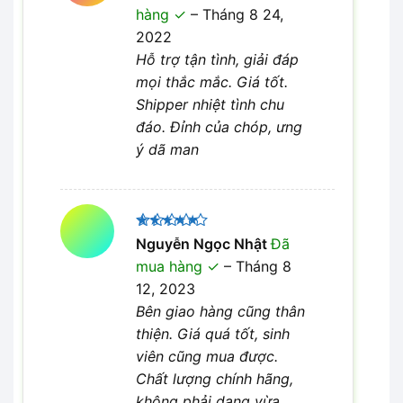
xếp hạng
hàng
–
Tháng 8 24,
4
5 sao
2022
Hỗ trợ tận tình, giải đáp
mọi thắc mắc. Giá tốt.
Shipper nhiệt tình chu
đáo. Đỉnh của chóp, ưng
ý dã man
Được xếp
Nguyễn Ngọc Nhật
Đã
5
hạng
5
mua hàng
–
Tháng 8
sao
12, 2023
Bên giao hàng cũng thân
thiện. Giá quá tốt, sinh
viên cũng mua được.
Chất lượng chính hãng,
không phải dạng vừa.