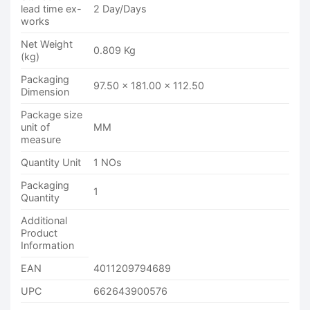
lead time ex-
2 Day/Days
works
Net Weight
0.809 Kg
(kg)
Packaging
97.50 x 181.00 x 112.50
Dimension
Package size
unit of
MM
measure
Quantity Unit
1 NOs
Packaging
1
Quantity
Additional
Product
Information
EAN
4011209794689
UPC
662643900576