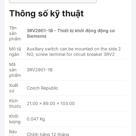
Thông số kỹ thuật
Tên
3RV2901-1B – Thiết bị khởi động động cơ
sản
Siemems
phẩm
Mô tả
Auxiliary switch can be mounted on the side 2
ngắn
NO, screw terminal for circuit breaker 3RV2
Mã
sản
3RV2901-1B
phẩm
Xuất
Czech Republic
sứ
Kích
21.00 x 89.00 x 103.00
thước
Khối
0.047 Kg
lượng
Bảo
Chính hãng 12 tháng