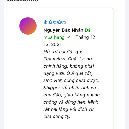
Được xếp
Nguyễn Bảo Nhân
Đã
5
hạng
5
mua hàng
–
Tháng 12
sao
13, 2021
Hỗ trợ cài đặt qua
Teamview. Chất lượng
chính hãng, không phải
dạng vừa. Giá quá tốt,
sinh viên cũng mua được.
Shipper rất nhiệt tình và
chu đáo, giao hàng nhanh
chóng và đúng hẹn. Mình
rất hài lòng với dịch vụ
của công ty.