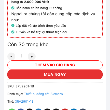
hàng từ
2.000.000 VNĐ
Bảo hành chính hãng 12 tháng
Ngoài ra chúng tôi còn cung cấp các dịch vụ
như:
Lắp đặt và lập trình theo yêu cầu
Tư vấn và hỗ trợ kỹ thuật trọn đời
Còn 30 trong kho
3RV2901-1B - Thiết bị khởi động động cơ Siemems số lượng
THÊM VÀO GIỎ HÀNG
MUA NGAY
SKU:
3RV2901-1B
Danh mục:
Thiết bị đóng cắt Siemens
Thẻ:
3RV2901-1B