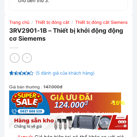
cho bên thứ 3.
Trang chủ
Thiết bị đóng cắt
Thiết bị đóng cắt Siemens
/
/
3RV2901-1B – Thiết bị khởi động động
cơ Siemems
(
5
đánh giá của khách hàng)
4.8
5
trên 5
dựa trên
147.000đ
Giá bán thường :
đánh giá
đ
-16%
124.000
LIÊN HỆ ĐỂ NHẬN GIÁ CẠNH TRANH
NHẤT THỊ TRƯỜNG