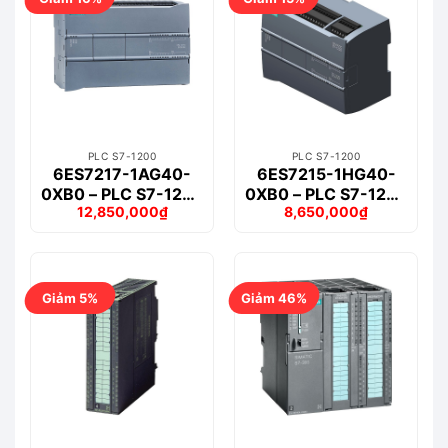
PLC S7-1200
PLC S7-1200
6ES7217-1AG40-
6ES7215-1HG40-
0XB0 – PLC S7-1200
0XB0 – PLC S7-1200
12,850,000
₫
8,650,000
₫
CPU 1217C,
CPU 1215C,
Giá
Giá
Giá
Giá
DC/DC/DC
DC/DC/RELAY
gốc
hiện
gốc
hiện
là:
tại
là:
tại
15,278,000₫.
là:
10,234,000₫.
là:
12,850,000₫.
8,650,000₫.
Giảm 5%
Giảm 46%