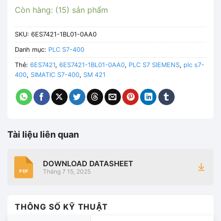
Còn hàng: (15) sản phẩm
SKU:
6ES7421-1BL01-0AA0
Danh mục:
PLC S7-400
Thẻ:
6ES7421
,
6ES7421-1BL01-0AA0
,
PLC S7 SIEMENS
,
plc s7-
400
,
SIMATIC S7-400
,
SM 421
Tài liệu liên quan
DOWNLOAD DATASHEET
Tháng 7 15, 2025
PDF
THÔNG SỐ KỸ THUẬT