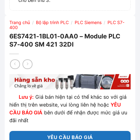
cho bên thứ 3.
Trang chủ
Bộ lập trình PLC
PLC Siemens
PLC S7-
/
/
/
400
6ES7421-1BL01-0AA0 – Module PLC
S7-400 SM 421 32DI
Lưu ý:
Giá bán hiện tại có thể khác so với giá
hiển thị trên website, vui lòng liên hệ hoặc
YÊU
CẦU BÁO GIÁ
bên dưới để nhận được mức giá ưu
đãi nhất
YÊU CẦU BÁO GIÁ