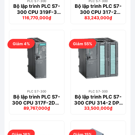
PLC S7-300
PLC S7-300
Bộ lập trình PLC S7-
Bộ lập trình PLC S7-
300 CPU 319F-3
300 CPU 317-2
116,770,000
₫
83,243,000
₫
PN/DP – 6ES7318-
PN/DP – 6ES7317-
Giá
Giá
Giá
Giá
3FL01-0AB0
2EK14-0AB0
gốc
hiện
gốc
hiện
là:
tại
là:
tại
123,532,000₫.
là:
86,940,000₫.
là:
116,770,000₫.
83,243,000₫.
Giảm 4%
Giảm 55%
PLC S7-300
PLC S7-300
Bộ lập trình PLC S7-
Bộ lập trình PLC S7-
300 CPU 317F-2DP –
300 CPU 314-2 DP –
89,767,000
₫
33,500,000
₫
6ES7317-6FF04-
6ES7314-6CH04-
Giá
Giá
Giá
Giá
0AB0
0AB0
gốc
hiện
gốc
hiện
là:
tại
là:
tại
93,793,000₫.
là:
73,663,000₫.
là:
89,767,000₫.
33,500,000₫.
Giảm 16%
Giảm 15%