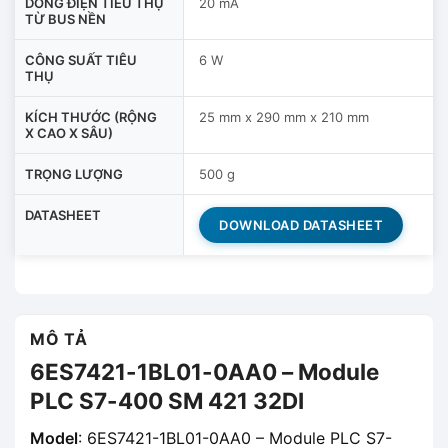
DÒNG ĐIỆN TIÊU THỤ
20 mA
TỪ BUS NỀN
CÔNG SUẤT TIÊU
6 W
THỤ
KÍCH THƯỚC (RỘNG
25 mm x 290 mm x 210 mm
X CAO X SÂU)
TRỌNG LƯỢNG
500 g
DATASHEET
DOWNLOAD DATASHEET
MÔ TẢ
6ES7421-1BL01-0AA0 – Module
PLC S7-400 SM 421 32DI
Model
: 6ES7421-1BL01-0AA0 – Module PLC S7-