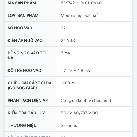
MÃ SẢN PHẨM
6ES7421-1BL01-0AA0
LOẠI SẢN PHẨM
Module ngõ vào số
SỐ NGÕ VÀO
32
ĐIỆN ÁP NGÕ VÀO
24 V DC
DÒNG NGÕ VÀO TỐI
7 mA
ĐA
ĐỘ TRỄ NGÕ VÀO
1.2 ms - 4.8 ms
CHIỀU DÀI CÁP TỐI ĐA
1000 m
(CÓ BỌC GIÁP)
PHÂN TÁCH ĐIỆN ÁP
Có (giữa kênh và bus nền)
KIỂM TRA CÁCH LY
500 V AC/707 V DC
THƯƠNG HIỆU
Siemens