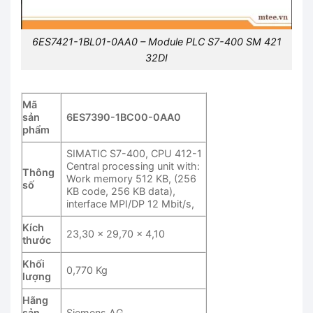
6ES7421-1BL01-0AA0 – Module PLC S7-400 SM 421
32DI
Mã
sản
6ES7390-1BC00-0AA0
phẩm
SIMATIC S7-400, CPU 412-1
Central processing unit with:
Thông
Work memory 512 KB, (256
số
KB code, 256 KB data),
interface MPI/DP 12 Mbit/s,
Kích
23,30 x 29,70 x 4,10
thước
Khối
0,770 Kg
lượng
Hãng
sản
Siemens AG