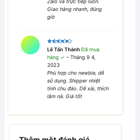
Zalo và trực tiếp luôn.
Giao hàng nhanh, đúng
giờ
Được xếp
Lê Tấn Thành
Đã mua
5
hạng
5
hàng
–
Tháng 9 4,
sao
2023
Phù hợp cho newbie, dễ
sử dụng. Shipper nhiệt
tình chu đáo. Dễ xài, thích
lắm nà. Giá tốt
Thêm một đánh giá