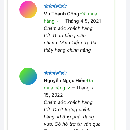
Được xếp
Vũ Thành Công
Đã mua
5
hạng
5
hàng
–
Tháng 4 5, 2021
sao
Chăm sóc khách hàng
tốt. Giao hàng siêu
nhanh. Mình kiểm tra thì
thấy hàng chính hãng
Được xếp
Nguyễn Ngọc Hiên
Đã
5
hạng
5
mua hàng
–
Tháng 7
sao
15, 2022
Chăm sóc khách hàng
tốt. Chất lượng chính
hãng, không phải dạng
vừa. Có hỗ trợ tư vấn qua