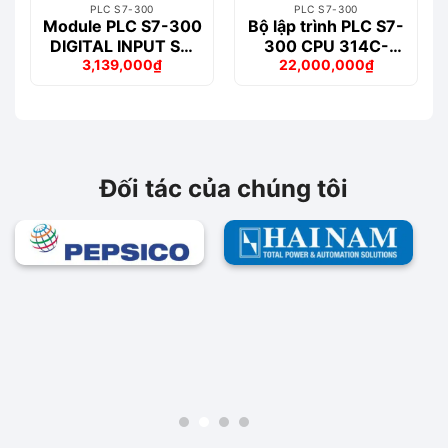
PLC S7-300
PLC S7-300
Module PLC S7-300
Bộ lập trình PLC S7-
DIGITAL INPUT SM
300 CPU 314C-
3,139,000
₫
22,000,000
₫
321 – 6ES7321-
2PN/DP – 6ES7314-
Giá
Giá
Giá
Giá
1BH50-0AA0
6EH04-0AB0
gốc
hiện
gốc
hiện
là:
tại
là:
tại
3,301,000₫.
là:
40,895,000₫.
là:
3,139,000₫.
22,000,000₫.
Đối tác của chúng tôi