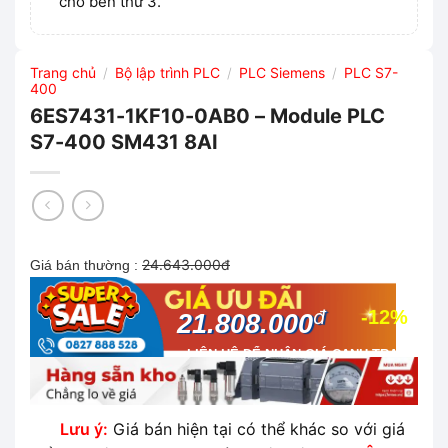
cho bên thứ 3.
Trang chủ
Bộ lập trình PLC
PLC Siemens
PLC S7-
/
/
/
400
6ES7431-1KF10-0AB0 – Module PLC
S7-400 SM431 8AI
24.643.000đ
Giá bán thường :
đ
-12%
21.808.000
LIÊN HỆ ĐỂ NHẬN GIÁ CẠNH TRANH
NHẤT THỊ TRƯỜNG
Lưu ý:
Giá bán hiện tại có thể khác so với giá