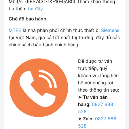
Mbit/s, (6ES7431-1KF10-0AB0) Tham khảo thông
tin thêm
tại đây.
Chế độ bảo hành
MTEE
là nhà phân phối chính thức thiết bị
Siemens
tại Việt Nam, giá cả tốt nhất thị trường, đầy đủ các
chính sách bảo hành chính hãng.
Để được tư vấn
trực tiếp, quý
khách vui lòng liên
hệ với chúng tôi
theo thông tin sau:
➢ Tư vấn bán
hàng:
0827 888
528
➢ Zalo:
0827 888
528