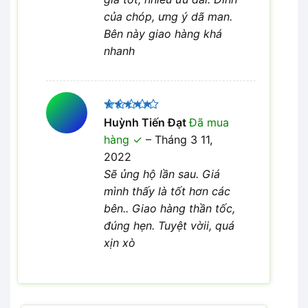
của chóp, ưng ý dã man.
Bên này giao hàng khá
nhanh
Được xếp
Huỳnh Tiến Đạt
Đã mua
5
hạng
5
hàng
–
Tháng 3 11,
sao
2022
Sẽ ủng hộ lần sau. Giá
mình thấy là tốt hơn các
bên.. Giao hàng thần tốc,
đúng hẹn. Tuyệt vờii, quá
xịn xò