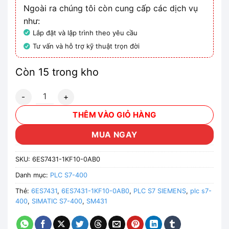
Ngoài ra chúng tôi còn cung cấp các dịch vụ
như:
Lắp đặt và lập trình theo yêu cầu
Tư vấn và hỗ trợ kỹ thuật trọn đời
Còn 15 trong kho
6ES7431-1KF10-0AB0 - Module PLC S7-400 SM431 8AI số 
THÊM VÀO GIỎ HÀNG
MUA NGAY
SKU:
6ES7431-1KF10-0AB0
Danh mục:
PLC S7-400
Thẻ:
6ES7431
,
6ES7431-1KF10-0AB0
,
PLC S7 SIEMENS
,
plc s7-
400
,
SIMATIC S7-400
,
SM431