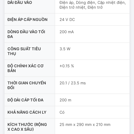
DẢI ĐẦU VÀO
Điện áp, Dòng điện, Cặp nhiệt điện,
Điện trở nhiệt, Điện trở
ĐIỆN ÁP CẤP NGUỒN
24 V DC
DÒNG ĐẦU VÀO TỐI
200 mA
ĐA
CÔNG SUẤT TIÊU
3.5 W
THỤ
ĐỘ CHÍNH XÁC CƠ
±0.15 %
BẢN
THỜI GIAN CHUYỂN
20.1 / 23.5 ms
ĐỔI
ĐỘ DÀI CÁP TỐI ĐA
200 m
KHẢ NĂNG CÁCH LY
Có
KÍCH THƯỚC (RỘNG
25 mm x 290 mm x 210 mm
X CAO X SÂU)