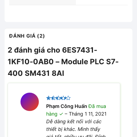
ĐÁNH GIÁ (2)
2 đánh giá cho
6ES7431-
1KF10-0AB0 – Module PLC S7-
400 SM431 8AI
Được
Phạm Công Huấn
Đã mua
xếp hạng
hàng
–
Tháng 1 11, 2021
4
5 sao
Dễ dàng kết nối với các
thiết bị khác. Mình thấy
giá tốt, nhiều ưu đãi. Đỉnh