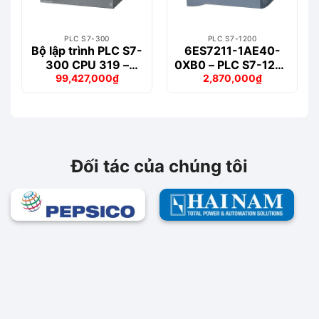
PLC S7-300
PLC S7-1200
Bộ lập trình PLC S7-
6ES7211-1AE40-
300 CPU 319 –
0XB0 – PLC S7-1200
99,427,000
₫
2,870,000
₫
6ES7318-3EL01-
CPU 1211C
Giá
Giá
Giá
Giá
0AB0
DC/DC/DC
gốc
hiện
gốc
hiện
là:
tại
là:
tại
103,969,000₫.
là:
3,455,000₫.
là:
99,427,000₫.
2,870,000₫.
Đối tác của chúng tôi