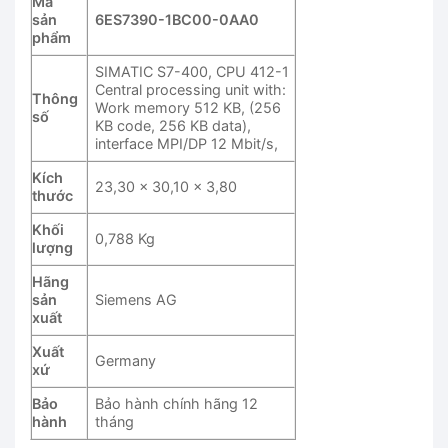
Mã
sản
6ES7390-1BC00-0AA0
phẩm
SIMATIC S7-400, CPU 412-1
Central processing unit with:
Thông
Work memory 512 KB, (256
số
KB code, 256 KB data),
interface MPI/DP 12 Mbit/s,
Kích
23,30 x 30,10 x 3,80
thước
Khối
0,788 Kg
lượng
Hãng
sản
Siemens AG
xuất
Xuất
Germany
xứ
Bảo
Bảo hành chính hãng 12
hành
tháng