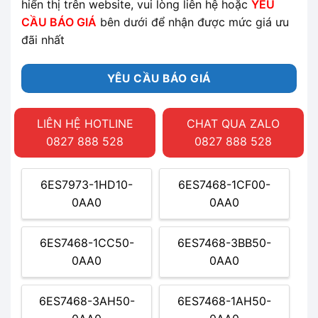
hiển thị trên website, vui lòng liên hệ hoặc
YÊU
CẦU BÁO GIÁ
bên dưới để nhận được mức giá ưu
đãi nhất
YÊU CẦU BÁO GIÁ
LIÊN HỆ HOTLINE
CHAT QUA ZALO
0827 888 528
0827 888 528
6ES7973-1HD10-
6ES7468-1CF00-
0AA0
0AA0
6ES7468-1CC50-
6ES7468-3BB50-
0AA0
0AA0
6ES7468-3AH50-
6ES7468-1AH50-