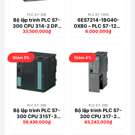
PLC S7-300
PLC S7-1200
Bộ lập trình PLC S7-
6ES7214-1BG40-
300 CPU 314-2 DP –
0XB0 – PLC S7-1200
33,500,000
₫
6,000,000
₫
6ES7314-6CH04-
CPU 1214C
Giá
Giá
Giá
Giá
0AB0
AC/DC/RLY
gốc
hiện
gốc
hiện
là:
tại
là:
tại
73,663,000₫.
là:
6,749,000₫.
là:
33,500,000₫.
6,000,000₫.
Giảm 5%
Giảm 4%
PLC S7-300
PLC S7-300
Bộ lập trình PLC S7-
Bộ lập trình PLC S7-
300 CPU 315T-3
300 CPU 317-2
59,439,000
₫
83,243,000
₫
PN/DP – 6ES7315-
PN/DP – 6ES7317-
Giá
Giá
Giá
Giá
7TJ10-0AB0
2EK14-0AB0
gốc
hiện
gốc
hiện
là:
tại
là:
tại