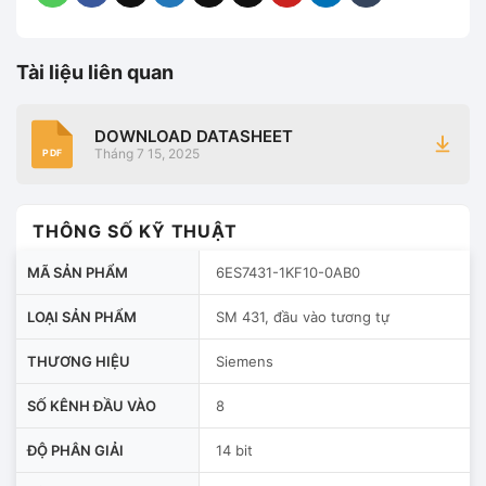
Tài liệu liên quan
DOWNLOAD DATASHEET
Tháng 7 15, 2025
PDF
THÔNG SỐ KỸ THUẬT
MÃ SẢN PHẨM
6ES7431-1KF10-0AB0
LOẠI SẢN PHẨM
SM 431, đầu vào tương tự
THƯƠNG HIỆU
Siemens
SỐ KÊNH ĐẦU VÀO
8
ĐỘ PHÂN GIẢI
14 bit