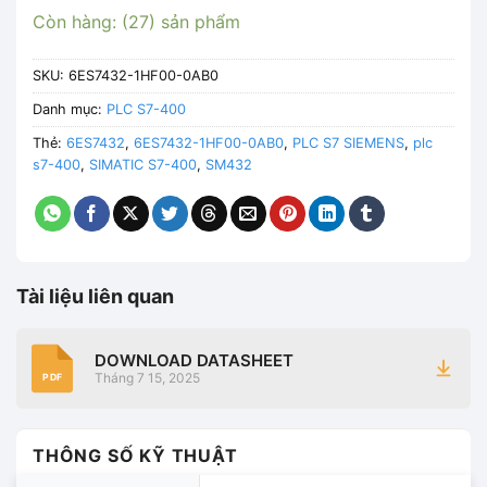
Còn hàng: (27) sản phẩm
SKU:
6ES7432-1HF00-0AB0
Danh mục:
PLC S7-400
Thẻ:
6ES7432
,
6ES7432-1HF00-0AB0
,
PLC S7 SIEMENS
,
plc
s7-400
,
SIMATIC S7-400
,
SM432
Tài liệu liên quan
DOWNLOAD DATASHEET
Tháng 7 15, 2025
PDF
THÔNG SỐ KỸ THUẬT