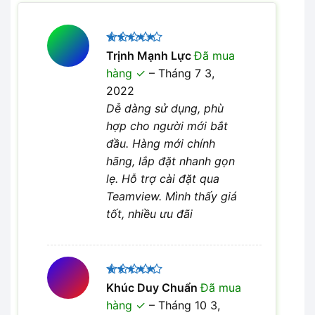
Được xếp
Trịnh Mạnh Lực
Đã mua
5
hạng
5
hàng
–
Tháng 7 3,
sao
2022
Dễ dàng sử dụng, phù
hợp cho người mới bắt
đầu. Hàng mới chính
hãng, lắp đặt nhanh gọn
lẹ. Hỗ trợ cài đặt qua
Teamview. Mình thấy giá
tốt, nhiều ưu đãi
Được xếp
Khúc Duy Chuẩn
Đã mua
5
hạng
5
hàng
–
Tháng 10 3,
sao