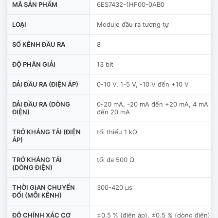
MÃ SẢN PHẨM
6ES7432-1HF00-0AB0
LOẠI
Module đầu ra tương tự
SỐ KÊNH ĐẦU RA
8
ĐỘ PHÂN GIẢI
13 bit
DẢI ĐẦU RA (ĐIỆN ÁP)
0-10 V, 1-5 V, -10 V đến +10 V
DẢI ĐẦU RA (DÒNG
0-20 mA, -20 mA đến +20 mA, 4 mA
ĐIỆN)
đến 20 mA
TRỞ KHÁNG TẢI (ĐIỆN
tối thiểu 1 kΩ
ÁP)
TRỞ KHÁNG TẢI
tối đa 500 Ω
(DÒNG ĐIỆN)
THỜI GIAN CHUYỂN
300-420 µs
ĐỔI (MỖI KÊNH)
ĐỘ CHÍNH XÁC CƠ
±0.5 % (điện áp), ±0.5 % (dòng điện)