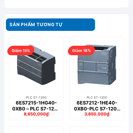
SẢN PHẨM TƯƠNG TỰ
Giảm 15%
Giảm 18%
PLC S7-1200
PLC S7-1200
6ES7215-1HG40-
6ES7212-1HE40-
0XB0 – PLC S7-1200
0XB0-PLC S7-1200
8,650,000
₫
3,850,000
₫
CPU 1215C,
CPU
Giá
Giá
Giá
Giá
DC/DC/RELAY
1212C DC/DC/RLY
gốc
hiện
gốc
hiện
là:
tại
là:
tại
10,234,000₫.
là:
4,691,000₫.
là:
8,650,000₫.
3,850,000₫.