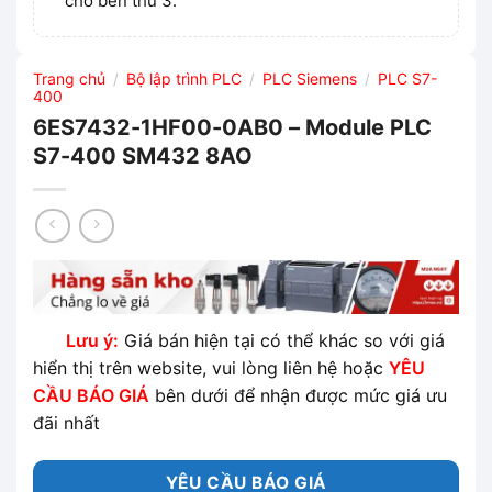
cho bên thứ 3.
Trang chủ
Bộ lập trình PLC
PLC Siemens
PLC S7-
/
/
/
400
6ES7432-1HF00-0AB0 – Module PLC
S7-400 SM432 8AO
Lưu ý:
Giá bán hiện tại có thể khác so với giá
hiển thị trên website, vui lòng liên hệ hoặc
YÊU
CẦU BÁO GIÁ
bên dưới để nhận được mức giá ưu
đãi nhất
YÊU CẦU BÁO GIÁ