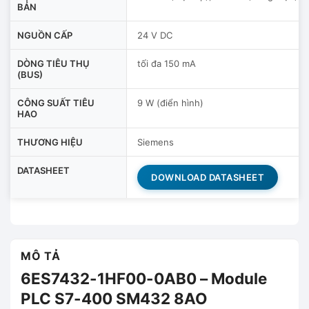
BẢN
NGUỒN CẤP
24 V DC
DÒNG TIÊU THỤ
tối đa 150 mA
(BUS)
CÔNG SUẤT TIÊU
9 W (điển hình)
HAO
THƯƠNG HIỆU
Siemens
DATASHEET
DOWNLOAD DATASHEET
MÔ TẢ
6ES7432-1HF00-0AB0 – Module
PLC S7-400 SM432 8AO