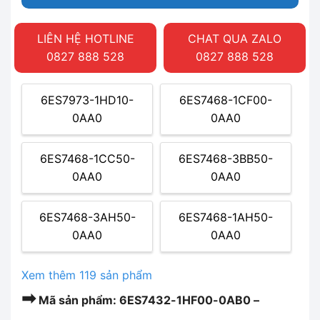
LIÊN HỆ HOTLINE
CHAT QUA ZALO
0827 888 528
0827 888 528
6ES7973-1HD10-
6ES7468-1CF00-
0AA0
0AA0
6ES7468-1CC50-
6ES7468-3BB50-
0AA0
0AA0
6ES7468-3AH50-
6ES7468-1AH50-
0AA0
0AA0
Xem thêm 119 sản phẩm
➡
Mã sản phẩm: 6ES7432-1HF00-0AB0 –