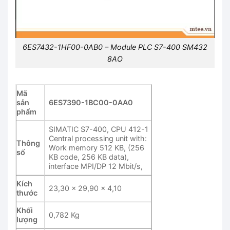
6ES7432-1HF00-0AB0 – Module PLC S7-400 SM432
8AO
Mã
sản
6ES7390-1BC00-0AA0
phẩm
SIMATIC S7-400, CPU 412-1
Central processing unit with:
Thông
Work memory 512 KB, (256
số
KB code, 256 KB data),
interface MPI/DP 12 Mbit/s,
Kích
23,30 x 29,90 x 4,10
thước
Khối
0,782 Kg
lượng