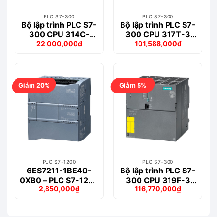
PLC S7-300
PLC S7-300
Bộ lập trình PLC S7-
Bộ lập trình PLC S7-
300 CPU 314C-
300 CPU 317T-3
22,000,000
₫
101,588,000
₫
2PN/DP – 6ES7314-
PN/DP – 6ES7317-
Giá
Giá
Giá
Giá
6EH04-0AB0
7TK10-0AB0
gốc
hiện
gốc
hiện
là:
tại
là:
tại
40,895,000₫.
là:
105,892,000₫.
là:
22,000,000₫.
101,588,000₫.
Giảm 20%
Giảm 5%
PLC S7-1200
PLC S7-300
6ES7211-1BE40-
Bộ lập trình PLC S7-
0XB0 – PLC S7-1200
300 CPU 319F-3
2,850,000
₫
116,770,000
₫
CPU 1211C
PN/DP – 6ES7318-
Giá
Giá
Giá
Giá
AC/DC/RELAY
3FL01-0AB0
gốc
hiện
gốc
hiện
là:
tại
là:
tại
3,544,000₫.
là:
123,532,000₫.
là: