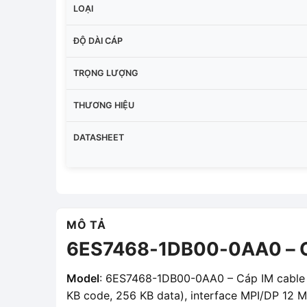
LOẠI
ĐỘ DÀI CÁP
TRỌNG LƯỢNG
THƯƠNG HIỆU
DATASHEET
MÔ TẢ
6ES7468-1DB00-0AA0 – Cá
Model
: 6ES7468-1DB00-0AA0 – Cáp IM cable w
KB code, 256 KB data), interface MPI/DP 12 