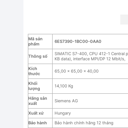
Mã sản
6ES7390-1BC00-0AA0
phẩm
SIMATIC S7-400, CPU 412-1 Central p
Thông số
KB data), interface MPI/DP 12 Mbit/s,
Kích
65,00 x 65,00 x 40,00
thước
Khối
14,100 Kg
lượng
Hãng sản
Siemens AG
xuất
Xuất xứ
Hungary
Bảo hành
Bảo hành chính hãng 12 tháng