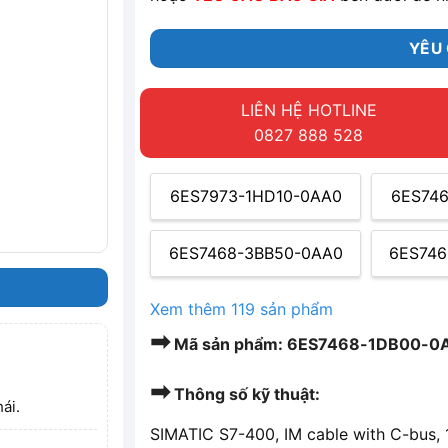
YÊU 
LIÊN HỆ HOTLINE
0827 888 528
6ES7973-1HD10-0AA0
6ES74
6ES7468-3BB50-0AA0
6ES746
Xem thêm 119 sản phẩm
➡
Mã sản phẩm: 6ES7468-1DB00-0AA0
➡
Thông số kỹ thuật:
ái.
SIMATIC S7-400, IM cable with C-bus,