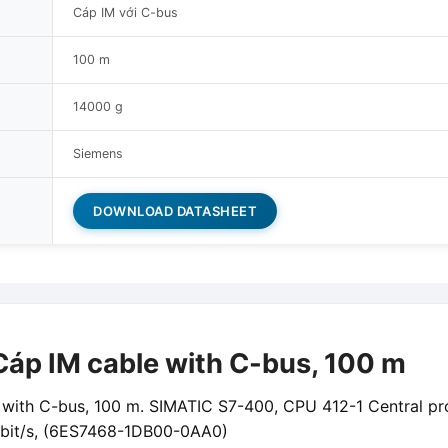
Cáp IM với C-bus
100 m
14000 g
Siemens
DOWNLOAD DATASHEET
p IM cable with C-bus, 100 m
ith C-bus, 100 m. SIMATIC S7-400, CPU 412-1 Central pro
Mbit/s, (6ES7468-1DB00-0AA0)