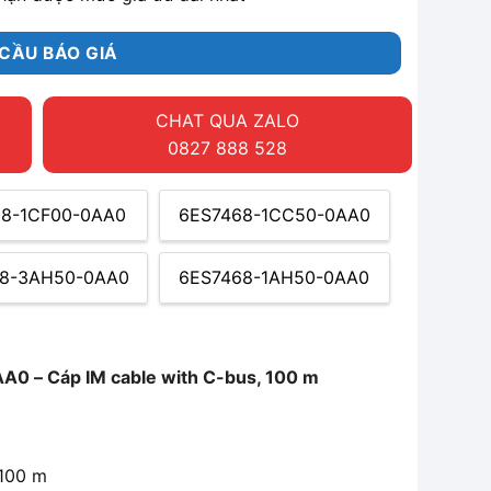
CẦU BÁO GIÁ
CHAT QUA ZALO
0827 888 528
68-1CF00-0AA0
6ES7468-1CC50-0AA0
8-3AH50-0AA0
6ES7468-1AH50-0AA0
 – Cáp IM cable with C-bus, 100 m
 100 m