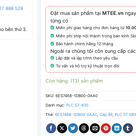
27 888 528
Đặt mua sản phẩm tại
MTEE.vn
ngay
từng có
Miễn phí giao hàng cho đơn hàng từ
10.0
ho bên thứ 3.
Miễn phí ship nội thành trong bán kính 5
Bảo hành chính hãng 12 tháng
Ngoài ra chúng tôi còn cung cấp các
Lắp đặt và lập trình theo yêu cầu
Tư vấn và hỗ trợ kỹ thuật trọn đời
Còn hàng: (13) sản phẩm
SKU:
6ES7468-1DB00-0AA0
Danh mục:
PLC S7-400
Thẻ:
6ES7468-1DB00-0AA0
,
Cáp IM
,
PLC S7 SI