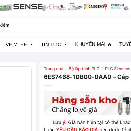
KHUYẾN MÃI 🔥
TUY
VỀ MTEE
TIN TỨC
Trang chủ
Bộ lập trình PLC
PLC Siemens
/
/
6ES7468-1DB00-0AA0 – Cáp IM
Lưu ý:
Giá bán hiện tại có thể khác 
hoặc
YÊU CẦU BÁO GIÁ
bên dưới để n