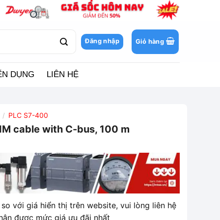
Đăng nhập
Giỏ hàng
ỂN DỤNG
LIÊN HỆ
PLC S7-400
/
 cable with C-bus, 100 m
so với giá hiển thị trên website, vui lòng liên hệ
hận được mức giá ưu đãi nhất