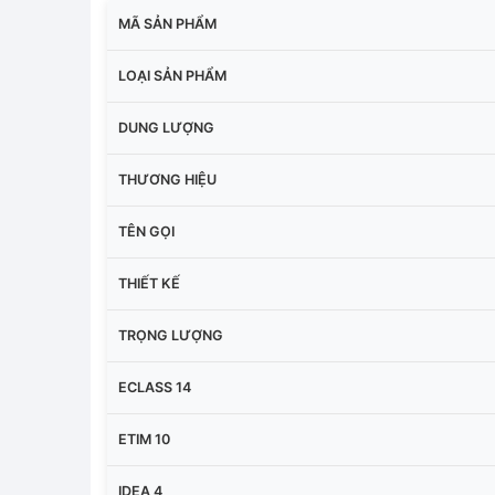
MÃ SẢN PHẨM
LOẠI SẢN PHẨM
DUNG LƯỢNG
THƯƠNG HIỆU
TÊN GỌI
THIẾT KẾ
TRỌNG LƯỢNG
ECLASS 14
ETIM 10
IDEA 4