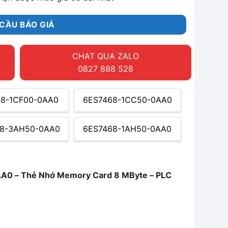
CẦU BÁO GIÁ
CHAT QUA ZALO
0827 888 528
68-1CF00-0AA0
6ES7468-1CC50-0AA0
8-3AH50-0AA0
6ES7468-1AH50-0AA0
0 – Thẻ Nhớ Memory Card 8 MByte – PLC