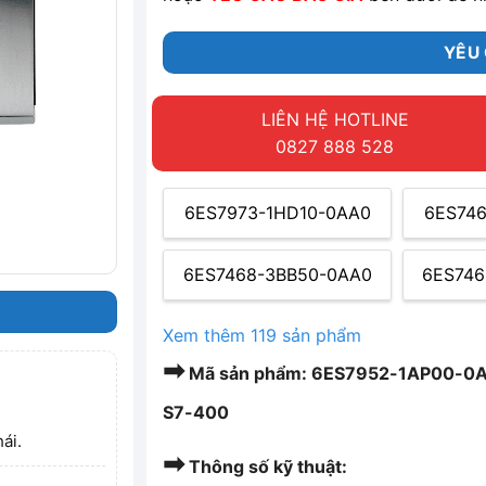
YÊU 
LIÊN HỆ HOTLINE
0827 888 528
6ES7973-1HD10-0AA0
6ES74
6ES7468-3BB50-0AA0
6ES746
Xem thêm 119 sản phẩm
➡
Mã sản phẩm: 6ES7952-1AP00-0AA
S7-400
ái.
➡
Thông số kỹ thuật: