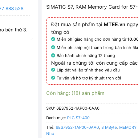
SIMATIC S7, RAM Memory Card for S7-4
27 888 528
Đặt mua sản phẩm tại
MTEE.vn
ngay
ho bên thứ 3.
từng có
Miễn phí giao hàng cho đơn hàng từ
10.0
Miễn phí ship nội thành trong bán kính 5
Bảo hành chính hãng 12 tháng
Ngoài ra chúng tôi còn cung cấp các
Lắp đặt và lập trình theo yêu cầu
Tư vấn và hỗ trợ kỹ thuật trọn đời
Còn hàng: (18) sản phẩm
SKU:
6ES7952-1AP00-0AA0
Danh mục:
PLC S7-400
Thẻ:
6ES7952-1AP00-0AA0
,
8 MByte
,
MEMORY 
Nhớ