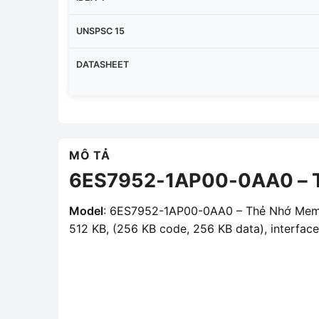
UNSPSC 15
DATASHEET
MÔ TẢ
6ES7952-1AP00-0AA0 – T
Model
: 6ES7952-1AP00-0AA0 – Thẻ Nhớ Memo
512 KB, (256 KB code, 256 KB data), interfa