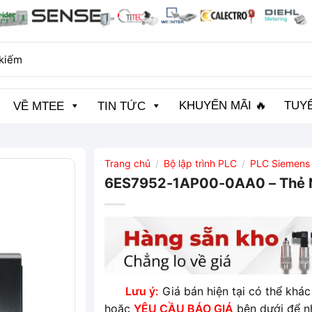
KHUYẾN MÃI 🔥
TUY
VỀ MTEE
TIN TỨC
Trang chủ
Bộ lập trình PLC
PLC Siemens
/
/
6ES7952-1AP00-0AA0 – Thẻ 
Lưu ý:
Giá bán hiện tại có thể khác 
hoặc
YÊU CẦU BÁO GIÁ
bên dưới để n