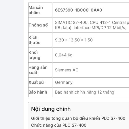
Mã sản
6ES7390-1BC00-0AA0
phẩm
SIMATIC S7-400, CPU 412-1 Central p
Thông số
KB data), interface MPI/DP 12 Mbit/s,
Kích
9,30 x 13,50 x 1,50
thước
Khối
0,044 Kg
lượng
Hãng sản
Siemens AG
xuất
Xuất xứ
Germany
Bảo hành
Bảo hành chính hãng 12 tháng
Nội dung chính
Giới thiệu tổng quan bộ điều khiển PLC S7-400
Chức năng của PLC S7-400