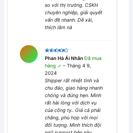
so với thị trường. CSKH
chuyên nghiệp, giải quyết
vấn đề nhanh. Dễ xài,
thích lắm nà
Được xếp
Phan Hà Ái Nhân
Đã mua
5
hạng
5
hàng
–
Tháng 4 9,
sao
2024
Shipper rất nhiệt tình và
chu đáo, giao hàng nhanh
chóng và đúng hẹn. Mình
rất hài lòng với dịch vụ
của công ty.. Giá cả phải
chăng, phù hợp với mọi
đối tượng. Mình thích đội
ngũ support bên này