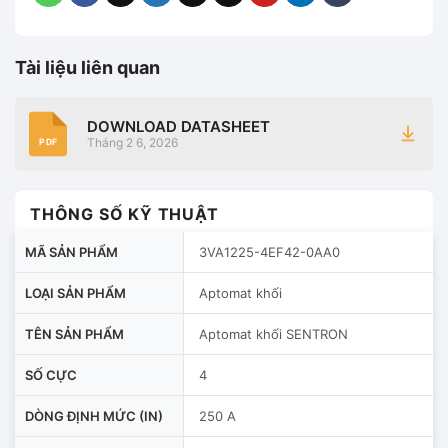
Tài liệu liên quan
DOWNLOAD DATASHEET
Tháng 2 6, 2026
PDF
THÔNG SỐ KỸ THUẬT
MÃ SẢN PHẨM
3VA1225-4EF42-0AA0
LOẠI SẢN PHẨM
Aptomat khối
TÊN SẢN PHẨM
Aptomat khối SENTRON
SỐ CỰC
4
DÒNG ĐỊNH MỨC (IN)
250 A