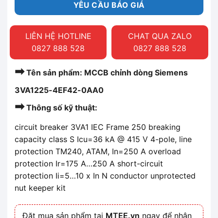
YÊU CẦU BÁO GIÁ
LIÊN HỆ HOTLINE
CHAT QUA ZALO
0827 888 528
0827 888 528
➡
Tên sản phẩm: MCCB chỉnh dòng Siemens
3VA1225-4EF42-0AA0
➡
Thông số kỹ thuật:
circuit breaker 3VA1 IEC Frame 250 breaking
capacity class S Icu=36 kA @ 415 V 4-pole, line
protection TM240, ATAM, In=250 A overload
protection Ir=175 A…250 A short-circuit
protection Ii=5…10 x In N conductor unprotected
nut keeper kit
Đặt mua sản phẩm tại
MTEE.vn
ngay để nhận