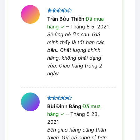
Được
Trần Bửu Thiên
Đã mua
xếp hạng
hàng
–
Tháng 5 5, 2021
4
5 sao
Sẽ ủng hộ lần sau. Giá
mình thấy là tốt hơn các
bên.. Chất lượng chính
hãng, không phải dạng
vừa. Giao hàng trong 2
ngày
Được xếp
Bùi Đình Bằng
Đã mua
5
hạng
5
hàng
–
Tháng 5 28,
sao
2021
Bên giao hàng cũng thân
thiện. Giá cả cũng rẻ hơn