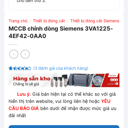
cho bên thứ 3.
Trang chủ
Thiết bị đóng cắt
Thiết bị đóng cắt Siemens
/
/
MCCB chỉnh dòng Siemens 3VA1225-
4EF42-0AA0
(
3
đánh giá của khách hàng)
4.67
3
trên
5 dựa trên
đánh giá
Lưu ý:
Giá bán hiện tại có thể khác so với giá
hiển thị trên website, vui lòng liên hệ hoặc
YÊU
CẦU BÁO GIÁ
bên dưới để nhận được mức giá ưu
đãi nhất