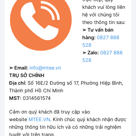
khách vui lòng liên
hệ với chúng tôi
theo thông tin sau:
➢ Tư vấn bán
hàng:
0827 888
528
➢ Zalo:
0827 888
528
➢ Email:
info@mtee.vn
TRỤ SỞ CHÍNH
Địa chỉ:
Số 16E/2 Đường số 17, Phường Hiệp Bình,
Thành phố Hồ Chí Minh
MST:
0314561574
Cảm ơn quý khách đã truy cập vào
website
MTEE.VN
. Kính chúc quý khách nhận được
những thông tin hữu ích và có những trải nghiệm
tuyệt vời trên trang.