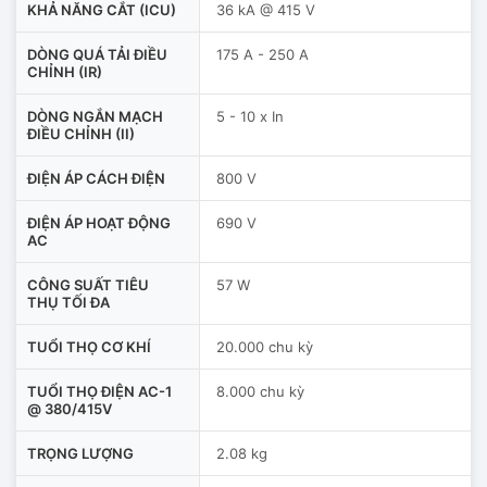
KHẢ NĂNG CẮT (ICU)
36 kA @ 415 V
DÒNG QUÁ TẢI ĐIỀU
175 A - 250 A
CHỈNH (IR)
DÒNG NGẮN MẠCH
5 - 10 x In
ĐIỀU CHỈNH (II)
ĐIỆN ÁP CÁCH ĐIỆN
800 V
ĐIỆN ÁP HOẠT ĐỘNG
690 V
AC
CÔNG SUẤT TIÊU
57 W
THỤ TỐI ĐA
TUỔI THỌ CƠ KHÍ
20.000 chu kỳ
TUỔI THỌ ĐIỆN AC-1
8.000 chu kỳ
@ 380/415V
TRỌNG LƯỢNG
2.08 kg