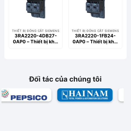
THIẾT BỊ ĐÓNG CẮT SIEMENS
THIẾT BỊ ĐÓNG CẮT SIEMENS
3RA2220-4DB27-
3RA2220-1FB24-
0AP0 – Thiết bị khởi
0AP0 – Thiết bị khởi
động động cơ
động động cơ
Siemems
Siemems
Đối tác của chúng tôi