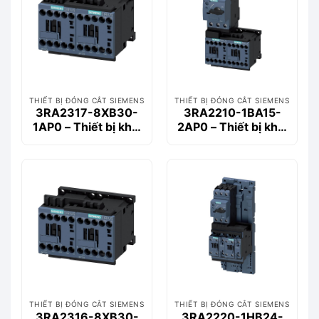
THIẾT BỊ ĐÓNG CẮT SIEMENS
THIẾT BỊ ĐÓNG CẮT SIEMENS
3RA2317-8XB30-
3RA2210-1BA15-
1AP0 – Thiết bị khởi
2AP0 – Thiết bị khởi
động động cơ
động động cơ
Siemems
Siemems
THIẾT BỊ ĐÓNG CẮT SIEMENS
THIẾT BỊ ĐÓNG CẮT SIEMENS
3RA2316-8XB30-
3RA2220-1HB24-