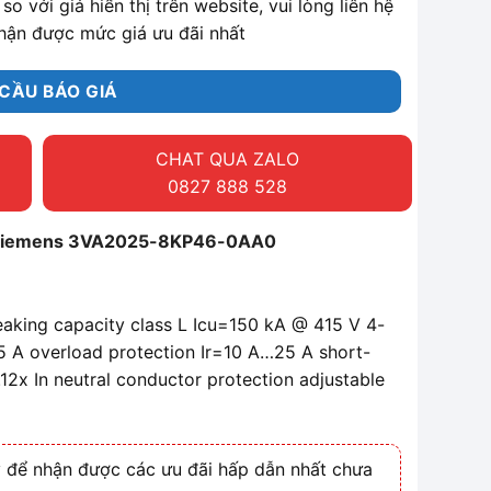
so với giá hiển thị trên website, vui lòng liên hệ
hận được mức giá ưu đãi nhất
CẦU BÁO GIÁ
CHAT QUA ZALO
0827 888 528
 Siemens 3VA2025-8KP46-0AA0
eaking capacity class L Icu=150 kA @ 415 V 4-
25 A overload protection Ir=10 A…25 A short-
5..12x In neutral conductor protection adjustable
 để nhận được các ưu đãi hấp dẫn nhất chưa