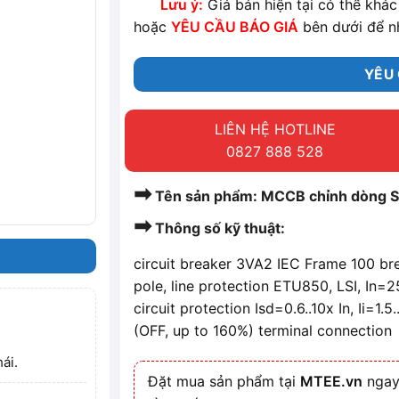
Lưu ý:
Giá bán hiện tại có thể khác 
hoặc
YÊU CẦU BÁO GIÁ
bên dưới để n
YÊU 
LIÊN HỆ HOTLINE
0827 888 528
➡
Tên sản phẩm: MCCB chỉnh dòng
➡
Thông số kỹ thuật:
circuit breaker 3VA2 IEC Frame 100 br
pole, line protection ETU850, LSI, In=
circuit protection Isd=0.6..10x In, Ii=1.
(OFF, up to 160%) terminal connection
ái.
Đặt mua sản phẩm tại
MTEE.vn
ngay