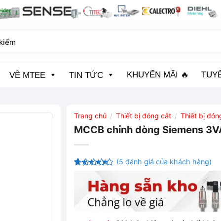
KHUYẾN MÃI 🔥
TUY
VỀ MTEE
TIN TỨC
Trang chủ
Thiết bị đóng cắt
Thiết bị đó
/
/
MCCB chỉnh dòng Siemens 
(
5
đánh giá của khách hàng)
4.4
5
trên
5 dựa
trên
đánh
giá