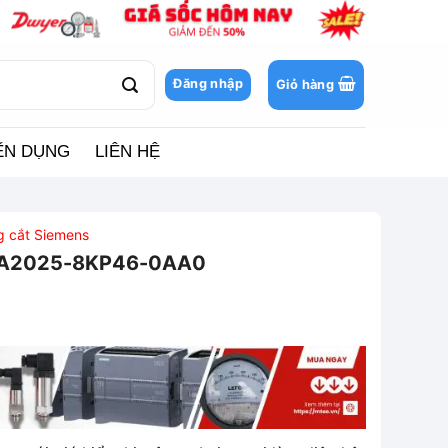
Đăng nhập
Giỏ hàng
ỂN DỤNG
LIÊN HỆ
ng cắt Siemens
3VA2025-8KP46-0AA0