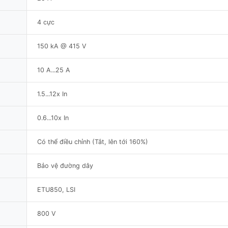
4 cực
150 kA @ 415 V
10 A...25 A
1.5...12x In
0.6...10x In
Có thể điều chỉnh (Tắt, lên tới 160%)
Bảo vệ đường dây
ETU850, LSI
800 V