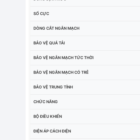
SỐ CỰC
DÒNG CẮT NGẮN MẠCH
BẢO VỆ QUÁ TẢI
BẢO VỆ NGẮN MẠCH TỨC THỜI
BẢO VỆ NGẮN MẠCH CÓ TRỄ
BẢO VỆ TRUNG TÍNH
CHỨC NĂNG
BỘ ĐIỀU KHIỂN
ĐIỆN ÁP CÁCH ĐIỆN