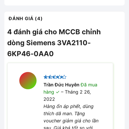
ĐÁNH GIÁ (4)
4 đánh giá cho
MCCB chỉnh
dòng Siemens 3VA2110-
6KP46-0AA0
Được xếp
Trần Đức Huyên
Đã mua
5
hạng
5
hàng
–
Tháng 2 26,
sao
2022
Hàng ổn áp phết, dùng
thích dã man. Tặng
voucher giảm giá cho lần
sau. Giá khá tốt so với