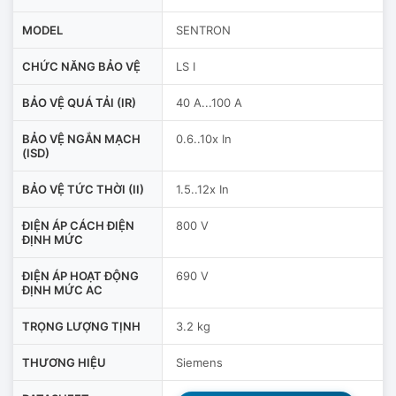
MODEL
SENTRON
CHỨC NĂNG BẢO VỆ
LS I
BẢO VỆ QUÁ TẢI (IR)
40 A...100 A
BẢO VỆ NGẮN MẠCH
0.6..10x In
(ISD)
BẢO VỆ TỨC THỜI (II)
1.5..12x In
ĐIỆN ÁP CÁCH ĐIỆN
800 V
ĐỊNH MỨC
ĐIỆN ÁP HOẠT ĐỘNG
690 V
ĐỊNH MỨC AC
TRỌNG LƯỢNG TỊNH
3.2 kg
THƯƠNG HIỆU
Siemens