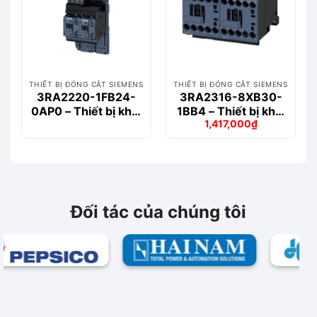
THIẾT BỊ ĐÓNG CẮT SIEMENS
THIẾT BỊ ĐÓNG CẮT SIEMENS
3RA2220-1FB24-
3RA2316-8XB30-
0AP0 – Thiết bị khởi
1BB4 – Thiết bị khởi
1,417,000
₫
động động cơ
động động cơ
Giá
Giá
Siemems
Siemems
gốc
hiện
là:
tại
1,643,000₫.
là:
1,417,000₫.
Đối tác của chúng tôi