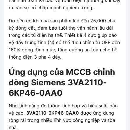
hành an toàn và bảo vệ toàn diện hệ thống khi xảy
ra các sự cố chập mạch nghiêm trọng.
Độ bền cơ khí của sản phẩm lên đến 25,000 chu
kỳ đóng cắt, đảm bảo tuổi thọ vận hành lâu dài
trong các tủ điện hạ thế. Thiết kế 4 cực giúp bảo
vệ dây trung tính (N) có thể điều chỉnh từ OFF đến
160% dòng định mức, tăng cường an toàn cho hệ
thống điện 3 pha 4 dây.
Ứng dụng của MCCB chỉnh
dòng Siemens 3VA2110-
6KP46-0AA0
Nhờ tính năng đo lường tích hợp và hiệu suất bảo
vệ cao,
3VA2110-6KP46-0AA0
được ứng dụng
rộng rãi trong nhiều lĩnh vực công nghiệp và tòa
nhà.