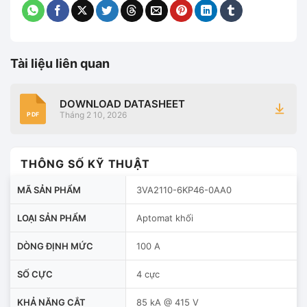
Tài liệu liên quan
DOWNLOAD DATASHEET
Tháng 2 10, 2026
PDF
THÔNG SỐ KỸ THUẬT
MÃ SẢN PHẨM
3VA2110-6KP46-0AA0
LOẠI SẢN PHẨM
Aptomat khối
DÒNG ĐỊNH MỨC
100 A
SỐ CỰC
4 cực
KHẢ NĂNG CẮT
85 kA @ 415 V