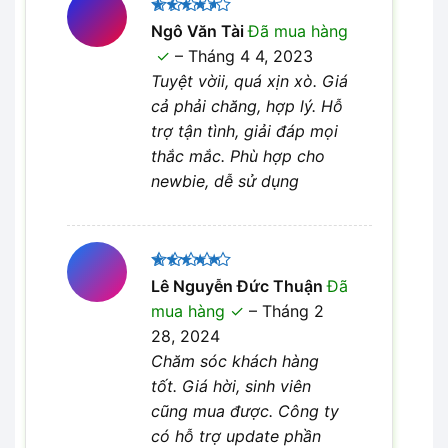
Được
Ngô Văn Tài
Đã mua hàng
xếp hạng
–
Tháng 4 4, 2023
4
5 sao
Tuyệt vờii, quá xịn xò. Giá
cả phải chăng, hợp lý. Hỗ
trợ tận tình, giải đáp mọi
thắc mắc. Phù hợp cho
newbie, dễ sử dụng
Được xếp
Lê Nguyễn Đức Thuận
Đã
5
hạng
5
mua hàng
–
Tháng 2
sao
28, 2024
Chăm sóc khách hàng
tốt. Giá hời, sinh viên
cũng mua được. Công ty
có hỗ trợ update phần