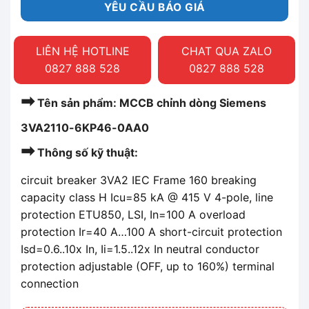
YÊU CẦU BÁO GIÁ
LIÊN HỆ HOTLINE
CHAT QUA ZALO
0827 888 528
0827 888 528
➡
Tên sản phẩm: MCCB chỉnh dòng Siemens
3VA2110-6KP46-0AA0
➡
Thông số kỹ thuật:
circuit breaker 3VA2 IEC Frame 160 breaking
capacity class H Icu=85 kA @ 415 V 4-pole, line
protection ETU850, LSI, In=100 A overload
protection Ir=40 A…100 A short-circuit protection
Isd=0.6..10x In, Ii=1.5..12x In neutral conductor
protection adjustable (OFF, up to 160%) terminal
connection