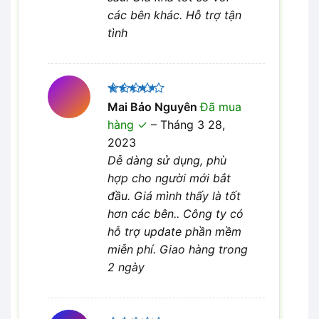
các bên khác. Hỗ trợ tận
tình
Được
Mai Bảo Nguyên
Đã mua
xếp hạng
hàng
–
Tháng 3 28,
4
5 sao
2023
Dễ dàng sử dụng, phù
hợp cho người mới bắt
đầu. Giá mình thấy là tốt
hơn các bên.. Công ty có
hỗ trợ update phần mềm
miễn phí. Giao hàng trong
2 ngày