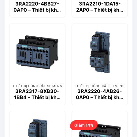
3RA2220-4BB27-
3RA2210-1DA15-
0AP0 – Thiết bị khởi
2AP0 – Thiết bị khởi
động động cơ
động động cơ
Siemems
Siemems
THIẾT BỊ ĐÓNG CẮT SIEMENS
THIẾT BỊ ĐÓNG CẮT SIEMENS
3RA2317-8XB30-
3RA2220-4AB26-
1BB4 – Thiết bị khởi
0AP0 – Thiết bị khởi
động động cơ
động động cơ
Siemems
Siemems
Giảm 14%