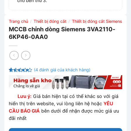
cho bên thứ 3.
Trang chủ
Thiết bị đóng cắt
Thiết bị đóng cắt Siemens
/
/
MCCB chỉnh dòng Siemens 3VA2110-
6KP46-0AA0
(
4
đánh giá của khách hàng)
4.5
4
trên
5 dựa trên
đánh giá
Lưu ý:
Giá bán hiện tại có thể khác so với giá
hiển thị trên website, vui lòng liên hệ hoặc
YÊU
CẦU BÁO GIÁ
bên dưới để nhận được mức giá ưu
đãi nhất