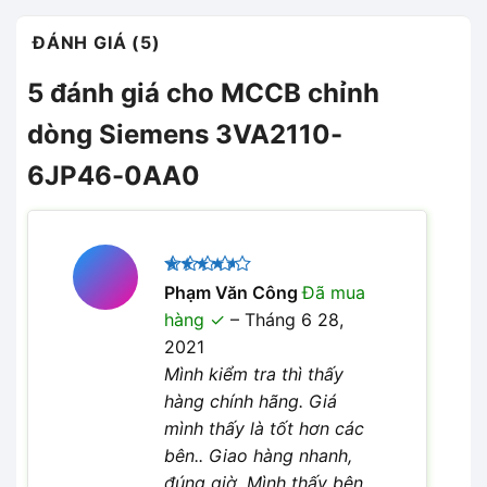
ĐÁNH GIÁ (5)
5 đánh giá cho
MCCB chỉnh
dòng Siemens 3VA2110-
6JP46-0AA0
Được
Phạm Văn Công
Đã mua
xếp hạng
hàng
–
Tháng 6 28,
4
5 sao
2021
Mình kiểm tra thì thấy
hàng chính hãng. Giá
mình thấy là tốt hơn các
bên.. Giao hàng nhanh,
đúng giờ. Mình thấy bên