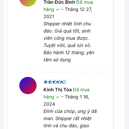
Được
Trần Đức Bình
Đã mua
xếp hạng
hàng
–
Tháng 12 27,
4
5 sao
2021
Shipper nhiệt tình chu
đáo. Giá quá tốt, sinh
viên cũng mua được.
Tuyệt vờii, quá xịn xò.
Bảo hành 12 tháng, yên
tâm sử dụng
Được xếp
Kinh Thị Tòa
Đã mua
5
hạng
5
hàng
–
Tháng 1 16,
sao
2024
Đỉnh của chóp, ưng ý dã
man. Shipper rất nhiệt
tình và chu đáo, giao