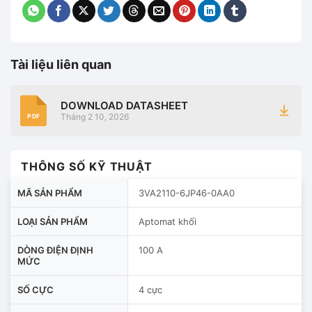
Tài liệu liên quan
DOWNLOAD DATASHEET
Tháng 2 10, 2026
PDF
THÔNG SỐ KỸ THUẬT
MÃ SẢN PHẨM
3VA2110-6JP46-0AA0
LOẠI SẢN PHẨM
Aptomat khối
DÒNG ĐIỆN ĐỊNH
100 A
MỨC
SỐ CỰC
4 cực