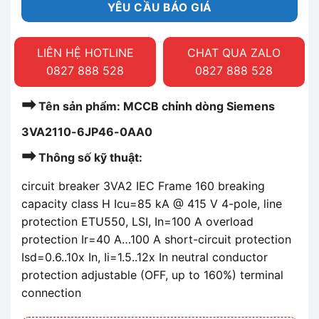
YÊU CẦU BÁO GIÁ
LIÊN HỆ HOTLINE
CHAT QUA ZALO
0827 888 528
0827 888 528
➡
Tên sản phẩm: MCCB chỉnh dòng Siemens
3VA2110-6JP46-0AA0
➡
Thông số kỹ thuật:
circuit breaker 3VA2 IEC Frame 160 breaking
capacity class H Icu=85 kA @ 415 V 4-pole, line
protection ETU550, LSI, In=100 A overload
protection Ir=40 A…100 A short-circuit protection
Isd=0.6..10x In, Ii=1.5..12x In neutral conductor
protection adjustable (OFF, up to 160%) terminal
connection