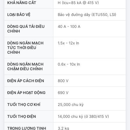
KHẢ NĂNG CẮT
H (Icu=85 kA @ 415 V)
LOẠI BẢO VỆ
Bảo vệ đường dây (ETU550, LSI)
DÒNG QUÁ TẢI ĐIỀU
40 A - 100 A
CHỈNH
DÒNG NGẮN MẠCH
1.5x - 12x In
TỨC THỜI ĐIỀU
CHỈNH
DÒNG NGẮN MẠCH
0.6x - 10x In
CHẬM ĐIỀU CHỈNH
ĐIỆN ÁP CÁCH ĐIỆN
800 V
ĐIỆN ÁP HOẠT ĐỘNG
690 V
TUỔI THỌ CƠ KHÍ
25,000 chu kỳ
TUỔI THỌ ĐIỆN
14,000 chu kỳ (ở 380/415 V)
TRỌNG LƯỢNG TỊNH
3.2 kg