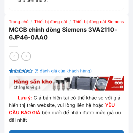
cho bên thứ 3.
Trang chủ
Thiết bị đóng cắt
Thiết bị đóng cắt Siemens
/
/
MCCB chỉnh dòng Siemens 3VA2110-
6JP46-0AA0
(
5
đánh giá của khách hàng)
4.2
5
trên
5 dựa
trên
đánh
giá
Lưu ý:
Giá bán hiện tại có thể khác so với giá
hiển thị trên website, vui lòng liên hệ hoặc
YÊU
CẦU BÁO GIÁ
bên dưới để nhận được mức giá ưu
đãi nhất