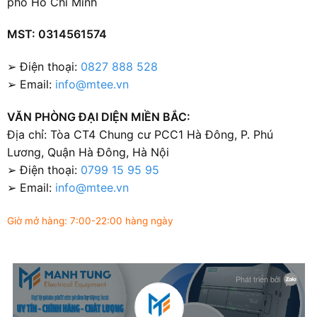
phố Hồ Chí Minh
MST: 0314561574
➢ Điện thoại:
0827 888 528
➢ Email:
info@mtee.vn
VĂN PHÒNG ĐẠI DIỆN MIỀN BẮC:
Địa chỉ: Tòa CT4 Chung cư PCC1 Hà Đông, P. Phú
Lương, Quận Hà Đông, Hà Nội
➢ Điện thoại:
0799 15 95 95
➢ Email:
info@mtee.vn
Giờ mở hàng: 7:00-22:00 hàng ngày