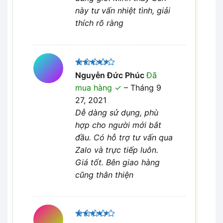
này tư vấn nhiệt tình, giải
thích rõ ràng
Được
Nguyễn Đức Phúc
Đã
xếp hạng
mua hàng
–
Tháng 9
4
5 sao
27, 2021
Dễ dàng sử dụng, phù
hợp cho người mới bắt
đầu. Có hỗ trợ tư vấn qua
Zalo và trực tiếp luôn.
Giá tốt. Bên giao hàng
cũng thân thiện