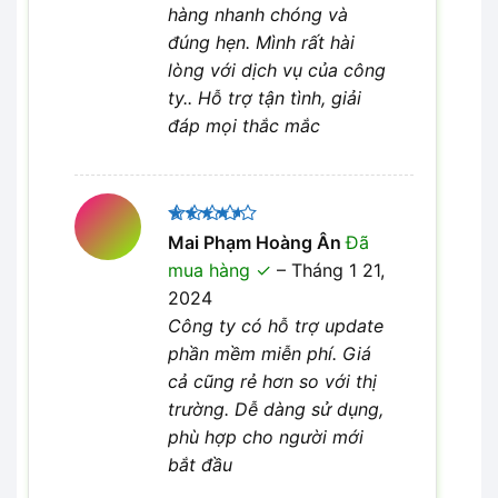
hàng nhanh chóng và
đúng hẹn. Mình rất hài
lòng với dịch vụ của công
ty.. Hỗ trợ tận tình, giải
đáp mọi thắc mắc
Được
Mai Phạm Hoàng Ân
Đã
xếp hạng
mua hàng
–
Tháng 1 21,
4
5 sao
2024
Công ty có hỗ trợ update
phần mềm miễn phí. Giá
cả cũng rẻ hơn so với thị
trường. Dễ dàng sử dụng,
phù hợp cho người mới
bắt đầu