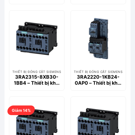
động động cơ
động động cơ
Siemems
Siemems
THIẾT BỊ ĐÓNG CẮT SIEMENS
THIẾT BỊ ĐÓNG CẮT SIEMENS
3RA2315-8XB30-
3RA2220-1KB24-
1BB4 – Thiết bị khởi
0AP0 – Thiết bị khởi
động động cơ
động động cơ
Siemems
Siemems
Giảm 14%