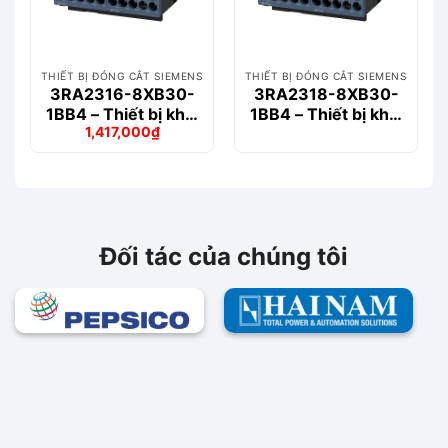
THIẾT BỊ ĐÓNG CẮT SIEMENS
THIẾT BỊ ĐÓNG CẮT SIEMENS
3RA2316-8XB30-
3RA2318-8XB30-
1BB4 – Thiết bị khởi
1BB4 – Thiết bị khởi
1,417,000
₫
động động cơ
động động cơ
Giá
Giá
Siemems
Siemems
gốc
hiện
là:
tại
1,643,000₫.
là:
1,417,000₫.
Đối tác của chúng tôi