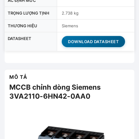
AC ĐỊNH MỨC
TRỌNG LƯỢNG TỊNH
2.738 kg
THƯƠNG HIỆU
Siemens
DATASHEET
DOWNLOAD DATASHEET
MÔ TẢ
MCCB chỉnh dòng Siemens
3VA2110-6HN42-0AA0