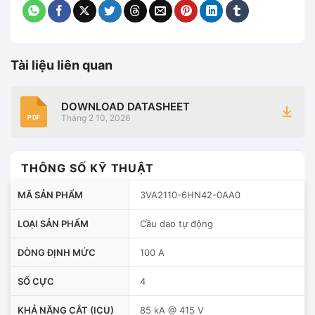
Tài liệu liên quan
DOWNLOAD DATASHEET
Tháng 2 10, 2026
PDF
THÔNG SỐ KỸ THUẬT
MÃ SẢN PHẨM
3VA2110-6HN42-0AA0
LOẠI SẢN PHẨM
Cầu dao tự động
DÒNG ĐỊNH MỨC
100 A
SỐ CỰC
4
KHẢ NĂNG CẮT (ICU)
85 kA @ 415 V