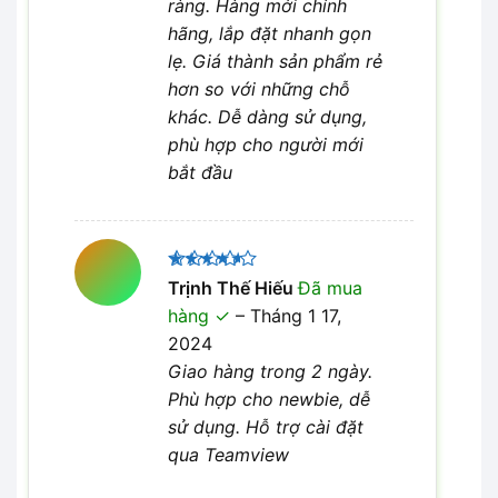
ràng. Hàng mới chính
hãng, lắp đặt nhanh gọn
lẹ. Giá thành sản phẩm rẻ
hơn so với những chỗ
khác. Dễ dàng sử dụng,
phù hợp cho người mới
bắt đầu
Được
Trịnh Thế Hiếu
Đã mua
xếp hạng
hàng
–
Tháng 1 17,
4
5 sao
2024
Giao hàng trong 2 ngày.
Phù hợp cho newbie, dễ
sử dụng. Hỗ trợ cài đặt
qua Teamview