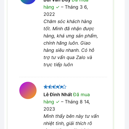
xếp hạng
hàng
–
Tháng 3 6,
4
5 sao
2022
Chăm sóc khách hàng
tốt. Mình đã nhận được
hàng, khá ưng sản phẩm,
chính hãng luôn. Giao
hàng siêu nhanh. Có hỗ
trợ tư vấn qua Zalo và
trực tiếp luôn
Được xếp
Lê Đình Nhất
Đã mua
5
hạng
5
hàng
–
Tháng 8 14,
sao
2023
Mình thấy bên này tư vấn
nhiệt tình, giải thích rõ