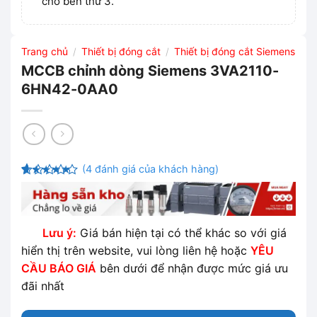
cho bên thứ 3.
Trang chủ
Thiết bị đóng cắt
Thiết bị đóng cắt Siemens
/
/
MCCB chỉnh dòng Siemens 3VA2110-
6HN42-0AA0
(
4
đánh giá của khách hàng)
4.5
4
trên
5 dựa trên
đánh giá
Lưu ý:
Giá bán hiện tại có thể khác so với giá
hiển thị trên website, vui lòng liên hệ hoặc
YÊU
CẦU BÁO GIÁ
bên dưới để nhận được mức giá ưu
đãi nhất