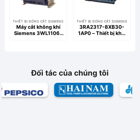
THIẾT BỊ ĐÓNG CẮT SIEMENS
THIẾT BỊ ĐÓNG CẮT SIEMENS
Máy cắt không khí
3RA2317-8XB30-
Siemens 3WL1106-
1AP0 – Thiết bị khởi
2CB36-1AA2 630A
động động cơ
55kA 3P
Siemems
Đối tác của chúng tôi