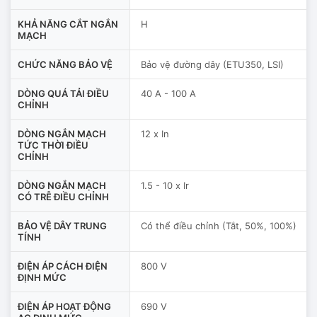
KHẢ NĂNG CẮT NGẮN
H
MẠCH
CHỨC NĂNG BẢO VỆ
Bảo vệ đường dây (ETU350, LSI)
DÒNG QUÁ TẢI ĐIỀU
40 A - 100 A
CHỈNH
DÒNG NGẮN MẠCH
12 x In
TỨC THỜI ĐIỀU
CHỈNH
DÒNG NGẮN MẠCH
1.5 - 10 x Ir
CÓ TRỄ ĐIỀU CHỈNH
BẢO VỆ DÂY TRUNG
Có thể điều chỉnh (Tắt, 50%, 100%)
TÍNH
ĐIỆN ÁP CÁCH ĐIỆN
800 V
ĐỊNH MỨC
ĐIỆN ÁP HOẠT ĐỘNG
690 V