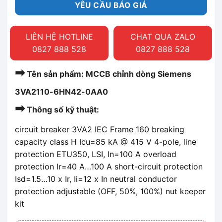
YÊU CẦU BÁO GIÁ
LIÊN HỆ HOTLINE
CHAT QUA ZALO
0827 888 528
0827 888 528
➡
Tên sản phẩm: MCCB chỉnh dòng Siemens
3VA2110-6HN42-0AA0
➡
Thông số kỹ thuật:
circuit breaker 3VA2 IEC Frame 160 breaking
capacity class H Icu=85 kA @ 415 V 4-pole, line
protection ETU350, LSI, In=100 A overload
protection Ir=40 A…100 A short-circuit protection
Isd=1.5…10 x Ir, Ii=12 x In neutral conductor
protection adjustable (OFF, 50%, 100%) nut keeper
kit