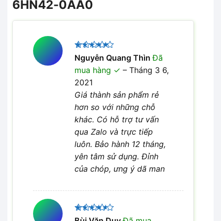
6HN42-0AA0
Được xếp
Nguyễn Quang Thìn
Đã
5
hạng
5
mua hàng
–
Tháng 3 6,
sao
2021
Giá thành sản phẩm rẻ
hơn so với những chỗ
khác. Có hỗ trợ tư vấn
qua Zalo và trực tiếp
luôn. Bảo hành 12 tháng,
yên tâm sử dụng. Đỉnh
của chóp, ưng ý dã man
Được
Bùi Văn Duy
Đã mua