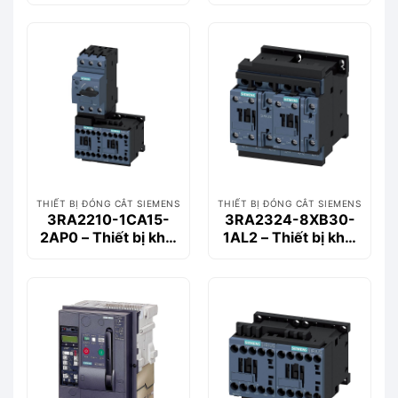
động động cơ
động động cơ
Siemems
Siemems
THIẾT BỊ ĐÓNG CẮT SIEMENS
THIẾT BỊ ĐÓNG CẮT SIEMENS
3RA2210-1CA15-
3RA2324-8XB30-
2AP0 – Thiết bị khởi
1AL2 – Thiết bị khởi
động động cơ
động động cơ
Siemems
Siemems