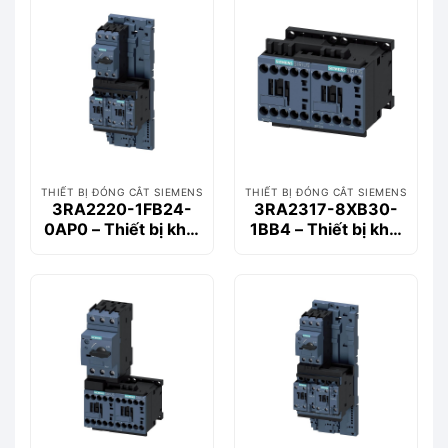
1,417,000₫.
THIẾT BỊ ĐÓNG CẮT SIEMENS
THIẾT BỊ ĐÓNG CẮT SIEMENS
3RA2220-1FB24-
3RA2317-8XB30-
0AP0 – Thiết bị khởi
1BB4 – Thiết bị khởi
động động cơ
động động cơ
Siemems
Siemems