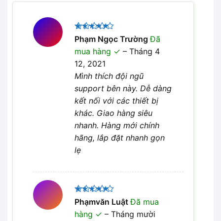
Được xếp
Phạm Ngọc Trường
Đã
5
hạng
5
mua hàng
–
Tháng 4
sao
12, 2021
Mình thích đội ngũ
support bên này. Dễ dàng
kết nối với các thiết bị
khác. Giao hàng siêu
nhanh. Hàng mới chính
hãng, lắp đặt nhanh gọn
lẹ
Được xếp
Phạmvăn Luật
Đã mua
5
hạng
5
hàng
–
Tháng mười
sao