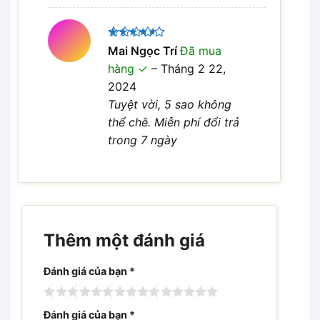
Được
Mai Ngọc Trí
Đã mua
xếp hạng
hàng
–
Tháng 2 22,
4
5 sao
2024
Tuyệt vời, 5 sao không
thể chê. Miễn phí đổi trả
trong 7 ngày
Thêm một đánh giá
Đánh giá của bạn
*
Đánh giá của bạn
*