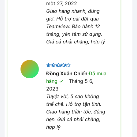
một 27, 2022
Giao hàng nhanh, đúng
giờ. Hỗ trợ cài đặt qua
Teamview. Bảo hành 12
tháng, yên tâm sử dụng.
Giá cả phải chăng, hợp lý
Được xếp
Đồng Xuân Chiến
Đã mua
5
hạng
5
hàng
–
Tháng 5 6,
sao
2023
Tuyệt vời, 5 sao không
thể chê. Hỗ trợ tận tình.
Giao hàng thần tốc, đúng
hẹn. Giá cả phải chăng,
hợp lý