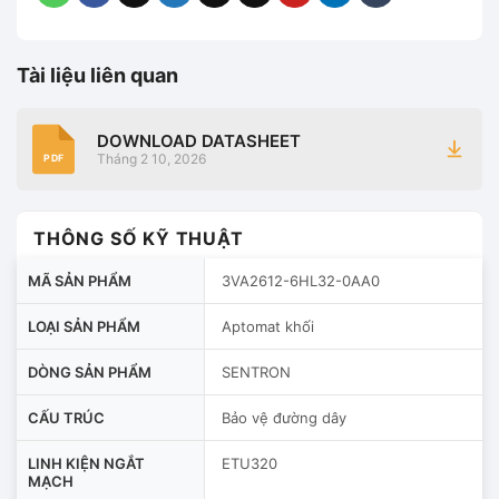
Tài liệu liên quan
DOWNLOAD DATASHEET
Tháng 2 10, 2026
PDF
THÔNG SỐ KỸ THUẬT
MÃ SẢN PHẨM
3VA2612-6HL32-0AA0
LOẠI SẢN PHẨM
Aptomat khối
DÒNG SẢN PHẨM
SENTRON
CẤU TRÚC
Bảo vệ đường dây
LINH KIỆN NGẮT
ETU320
MẠCH