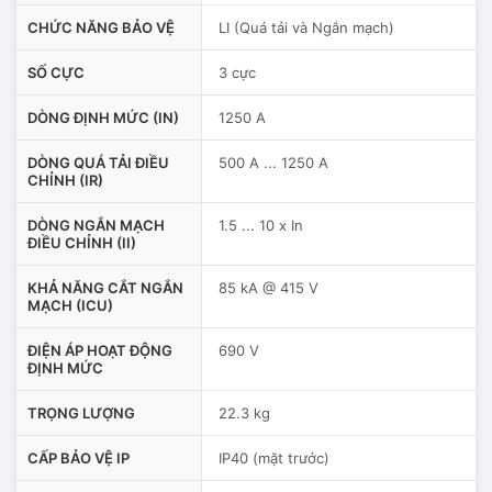
CHỨC NĂNG BẢO VỆ
LI (Quá tải và Ngắn mạch)
SỐ CỰC
3 cực
DÒNG ĐỊNH MỨC (IN)
1250 A
DÒNG QUÁ TẢI ĐIỀU
500 A ... 1250 A
CHỈNH (IR)
DÒNG NGẮN MẠCH
1.5 ... 10 x In
ĐIỀU CHỈNH (II)
KHẢ NĂNG CẮT NGẮN
85 kA @ 415 V
MẠCH (ICU)
ĐIỆN ÁP HOẠT ĐỘNG
690 V
ĐỊNH MỨC
TRỌNG LƯỢNG
22.3 kg
CẤP BẢO VỆ IP
IP40 (mặt trước)