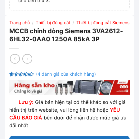
cho bên thứ 3.
Trang chủ
Thiết bị đóng cắt
Thiết bị đóng cắt Siemens
/
/
MCCB chỉnh dòng Siemens 3VA2612-
6HL32-0AA0 1250A 85kA 3P
(
4
đánh giá của khách hàng)
4.75
4
trên
5 dựa trên
đánh giá
Lưu ý:
Giá bán hiện tại có thể khác so với giá
hiển thị trên website, vui lòng liên hệ hoặc
YÊU
CẦU BÁO GIÁ
bên dưới để nhận được mức giá ưu
đãi nhất