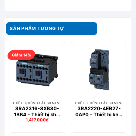
SẢN PHẨM TƯƠNG TỰ
Giảm 14%
THIẾT BỊ ĐÓNG CẮT SIEMENS
THIẾT BỊ ĐÓNG CẮT SIEMENS
3RA2316-8XB30-
3RA2220-4EB27-
1BB4 – Thiết bị khởi
0AP0 – Thiết bị khởi
1,417,000
₫
động động cơ
động động cơ
Giá
Giá
Siemems
Siemems
gốc
hiện
là:
tại
1,643,000₫.
là: