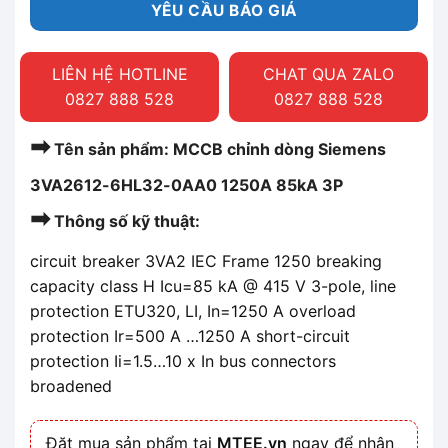
YÊU CẦU BÁO GIÁ
LIÊN HỆ HOTLINE
CHAT QUA ZALO
0827 888 528
0827 888 528
➡
Tên sản phẩm: MCCB chỉnh dòng Siemens
3VA2612-6HL32-0AA0 1250A 85kA 3P
➡
Thông số kỹ thuật:
circuit breaker 3VA2 IEC Frame 1250 breaking
capacity class H Icu=85 kA @ 415 V 3-pole, line
protection ETU320, LI, In=1250 A overload
protection Ir=500 A …1250 A short-circuit
protection Ii=1.5…10 x In bus connectors
broadened
Đặt mua sản phẩm tại
MTEE.vn
ngay để nhận