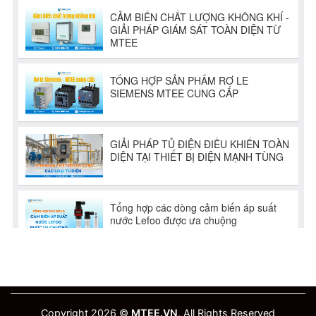
Copyright 2026 ©
MTEE.VN
. All Rights Reserved