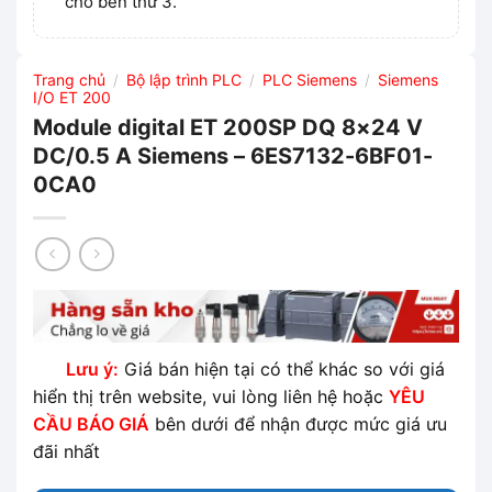
cho bên thứ 3.
Trang chủ
Bộ lập trình PLC
PLC Siemens
Siemens
/
/
/
I/O ET 200
Module digital ET 200SP DQ 8×24 V
DC/0.5 A Siemens – 6ES7132-6BF01-
0CA0
Lưu ý:
Giá bán hiện tại có thể khác so với giá
hiển thị trên website, vui lòng liên hệ hoặc
YÊU
CẦU BÁO GIÁ
bên dưới để nhận được mức giá ưu
đãi nhất