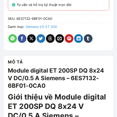
Tư vấn và hỗ trợ kỹ thuật trọn đời
SKU:
6ES7132-6BF01-0CA0
Danh mục:
Siemens I/O ET 200
MÔ TẢ
Module digital ET 200SP DQ 8x24
V DC/0.5 A Siemens – 6ES7132-
6BF01-0CA0
Giới thiệu về Module digital
ET 200SP DQ 8x24 V
DC/0.5 A Siemens –