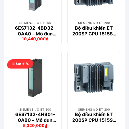
SIEMENS I/O ET 200
SIEMENS I/O ET 200
6ES7132-4BD32-
Bộ điều khiển ET
0AA0 – Mô đun
200SP CPU 1515SP
10,440,000
₫
ET200S 4DO
PC + HMI Siemens –
Giá
Giá
6ES7677-2AA41-
gốc
hiện
là:
tại
0FK0
12,423,000₫.
là:
10,440,000₫.
Giảm 11%
SIEMENS I/O ET 200
SIEMENS I/O ET 200
6ES7132-4HB01-
Bộ điều khiển ET
0AB0 – Mô đun
200SP CPU 1515SP
5,320,000
₫
ET200S 2DO
PC F Siemens –
Giá
Giá