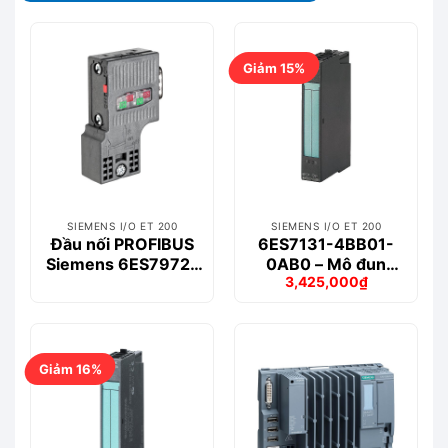
Giảm 15%
SIEMENS I/O ET 200
SIEMENS I/O ET 200
Đầu nối PROFIBUS
6ES7131-4BB01-
Siemens 6ES7972-
0AB0 – Mô đun
3,425,000
₫
0BA52-0XB0
ET200S 2DI
Giá
Giá
gốc
hiện
là:
tại
4,041,000₫.
là:
3,425,000₫.
Giảm 16%