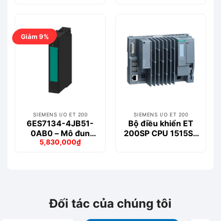
6ES7677-2FA31-
gốc
hiện
là:
tại
0EB0
5,958,000₫.
là:
5,320,000₫.
Giảm 9%
SIEMENS I/O ET 200
SIEMENS I/O ET 200
6ES7134-4JB51-
Bộ điều khiển ET
0AB0 – Mô đun
200SP CPU 1515SP
5,830,000
₫
ET200S 2/4AI
PC Siemens –
Giá
Giá
6ES7677-2AA40-
gốc
hiện
là:
tại
0AA0
6,413,000₫.
là:
5,830,000₫.
Đối tác của chúng tôi