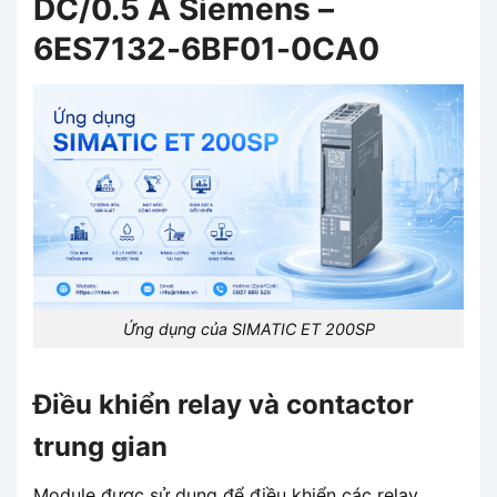
DC/0.5 A Siemens –
6ES7132-6BF01-0CA0
Ứng dụng của SIMATIC ET 200SP
Điều khiển relay và contactor
trung gian
Module được sử dụng để điều khiển các relay