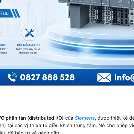
I/O phân tán (distributed I/O)
của
Siemens
, được thiết kế đ
toàn) tại các vị trí xa tủ điều khiển trung tâm. Nó cho phép v
ar, dễ bảo trì và nâng cấp.