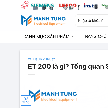
Bỏ
qua
nội
Tìm
dung
kiếm:
DANH MỤC SẢN PHẨM
TRANG CHỦ
TÀI LIỆU KỸ THUẬT
ET 200 là gì? Tổng quan
03
Th10