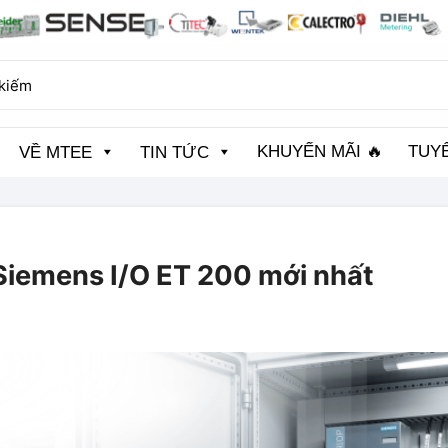
KHUYẾN MÃI 🔥
TUY
VỀ MTEE
TIN TỨC
 Siemens I/O ET 200 mới nhất