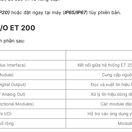
IP20)
hoặc đặt ngay tại máy (
IP65/IP67
) tùy phiên bản.
I/O ET 200
h phần sau:
Bus Interface)
Kết nối giữa hệ thống ET 
odule)
Cung cấp nguồ
igital Output)
Đọc và xuất tín hiệu
/ Analog Out)
Xử lý tín hiệu dòng đ
nctional Modules)
Các module đặc 
e I/O)
Hỗ trợ các ứng dụng yê
mở rộng
Module