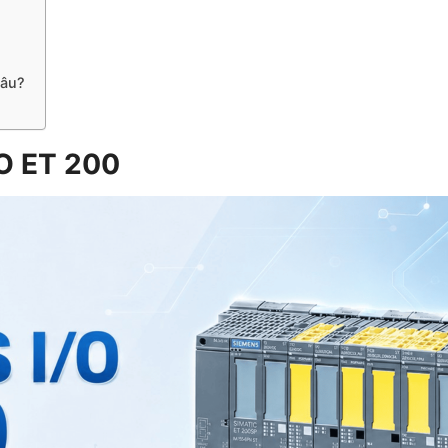
đâu?
/O ET 200