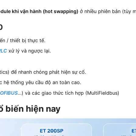
dule khi vận hành (hot swapping)
ở nhiều phiên bản (tùy 
0
n / thiết bị thực tế.
PLC
xử lý và ngược lại.
ics) để nhanh chóng phát hiện sự cố.
c hệ thống yêu cầu độ an toàn cao.
OFIBUS
…) và các giao thức tích hợp (MultiFieldbus)
 biến hiện nay