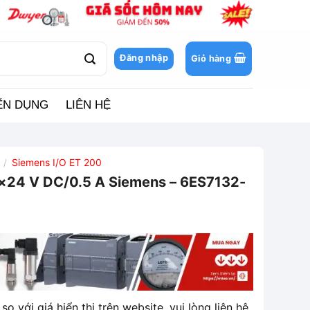
Đăng nhập
Giỏ hàng
ỂN DỤNG
LIÊN HỆ
Siemens I/O ET 200
/
8×24 V DC/0.5 A Siemens – 6ES7132-
so với giá hiển thị trên website, vui lòng liên hệ