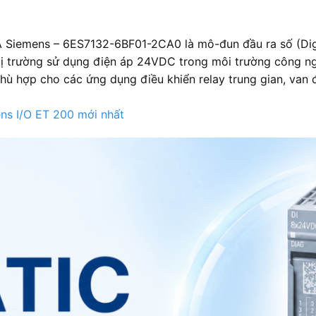
 Siemens – 6ES7132-6BF01-2CA0 là mô-đun đầu ra số (Dig
 bị trường sử dụng điện áp 24VDC trong môi trường công n
phù hợp cho các ứng dụng điều khiển relay trung gian, van đ
ns I/O ET 200 mới nhất