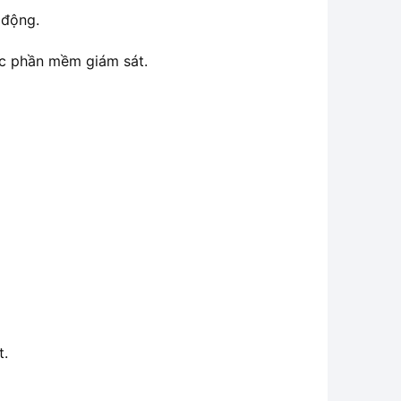
 động.
oặc phần mềm giám sát.
t.