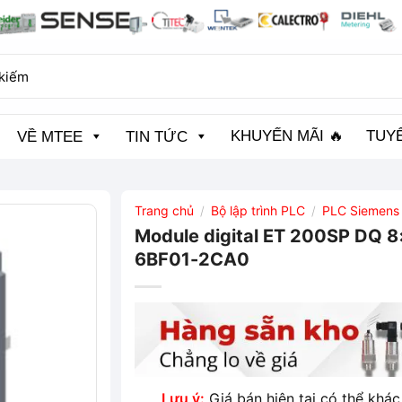
KHUYẾN MÃI 🔥
TUY
VỀ MTEE
TIN TỨC
Trang chủ
Bộ lập trình PLC
PLC Siemens
/
/
Module digital ET 200SP DQ 
6BF01-2CA0
Lưu ý:
Giá bán hiện tại có thể khác 