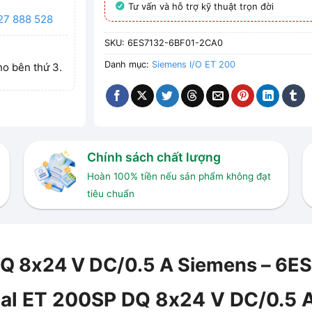
Tư vấn và hỗ trợ kỹ thuật trọn đời
27 888 528
SKU:
6ES7132-6BF01-2CA0
Danh mục:
Siemens I/O ET 200
ho bên thứ 3.
Chính sách chất lượng
Hoàn 100% tiền nếu sản phẩm không đạt
tiêu chuẩn
 DQ 8x24 V DC/0.5 A Siemens – 6
ital ET 200SP DQ 8x24 V DC/0.5