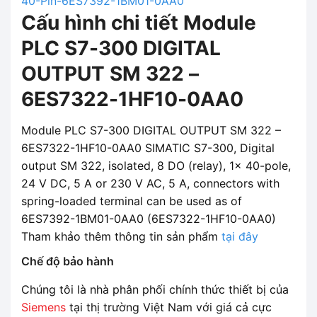
40-Pin-6ES7392-1BM01-0AA0
Cấu hình chi tiết Module
PLC S7-300 DIGITAL
OUTPUT SM 322 –
6ES7322-1HF10-0AA0
Module PLC S7-300 DIGITAL OUTPUT SM 322 –
6ES7322-1HF10-0AA0 SIMATIC S7-300, Digital
output SM 322, isolated, 8 DO (relay), 1x 40-pole,
24 V DC, 5 A or 230 V AC, 5 A, connectors with
spring-loaded terminal can be used as of
6ES7392-1BM01-0AA0 (6ES7322-1HF10-0AA0)
Tham khảo thêm thông tin sản phẩm
tại đây
Chế độ bảo hành
Chúng tôi là nhà phân phối chính thức thiết bị của
Siemens
tại thị trường Việt Nam với giá cả cực