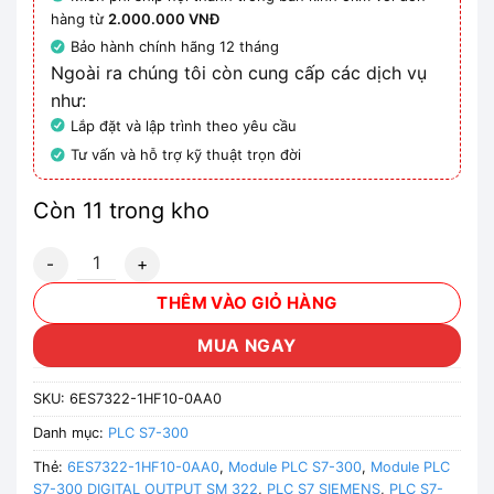
hàng từ
2.000.000 VNĐ
Bảo hành chính hãng 12 tháng
Ngoài ra chúng tôi còn cung cấp các dịch vụ
như:
Lắp đặt và lập trình theo yêu cầu
Tư vấn và hỗ trợ kỹ thuật trọn đời
Còn 11 trong kho
Module PLC S7-300 DIGITAL OUTPUT SM 322 - 6ES7322-1
THÊM VÀO GIỎ HÀNG
MUA NGAY
SKU:
6ES7322-1HF10-0AA0
Danh mục:
PLC S7-300
Thẻ:
6ES7322-1HF10-0AA0
,
Module PLC S7-300
,
Module PLC
S7-300 DIGITAL OUTPUT SM 322
,
PLC S7 SIEMENS
,
PLC S7-