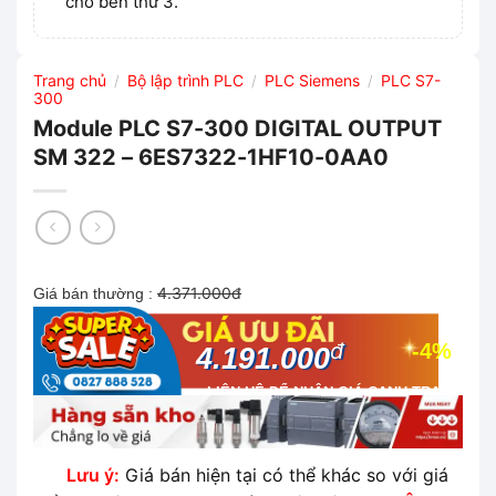
cho bên thứ 3.
Trang chủ
Bộ lập trình PLC
PLC Siemens
PLC S7-
/
/
/
300
Module PLC S7-300 DIGITAL OUTPUT
SM 322 – 6ES7322-1HF10-0AA0
4.371.000đ
Giá bán thường :
đ
-4%
4.191.000
LIÊN HỆ ĐỂ NHẬN GIÁ CẠNH TRANH
NHẤT THỊ TRƯỜNG
Lưu ý:
Giá bán hiện tại có thể khác so với giá