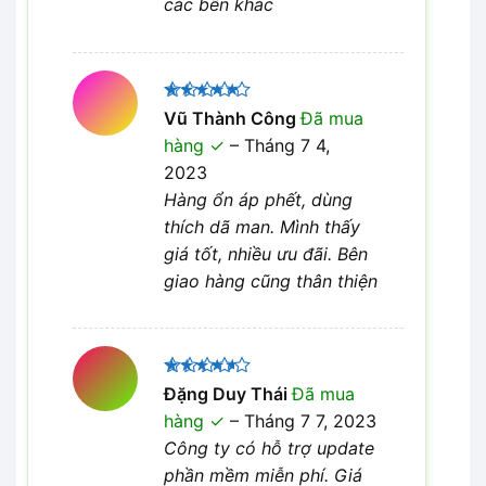
các bên khác
Được xếp
Vũ Thành Công
Đã mua
5
hạng
5
hàng
–
Tháng 7 4,
sao
2023
Hàng ổn áp phết, dùng
thích dã man. Mình thấy
giá tốt, nhiều ưu đãi. Bên
giao hàng cũng thân thiện
Được
Đặng Duy Thái
Đã mua
xếp hạng
hàng
–
Tháng 7 7, 2023
4
5 sao
Công ty có hỗ trợ update
phần mềm miễn phí. Giá