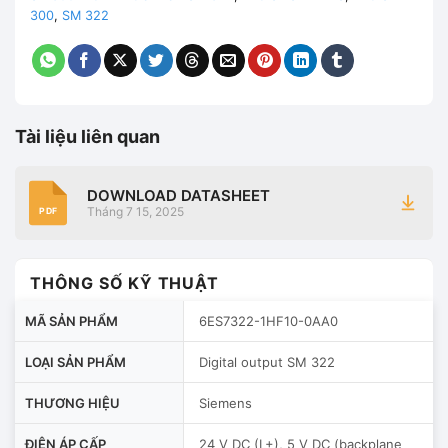
300
,
SM 322
Tài liệu liên quan
DOWNLOAD DATASHEET
Tháng 7 15, 2025
PDF
THÔNG SỐ KỸ THUẬT
MÃ SẢN PHẨM
6ES7322-1HF10-0AA0
LOẠI SẢN PHẨM
Digital output SM 322
THƯƠNG HIỆU
Siemens
ĐIỆN ÁP CẤP
24 V DC (L+), 5 V DC (backplane