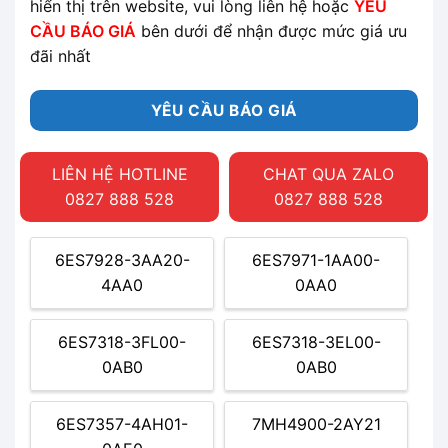
hiển thị trên website, vui lòng liên hệ hoặc
YÊU
CẦU BÁO GIÁ
bên dưới để nhận được mức giá ưu
đãi nhất
YÊU CẦU BÁO GIÁ
LIÊN HỆ HOTLINE
CHAT QUA ZALO
0827 888 528
0827 888 528
6ES7928-3AA20-
6ES7971-1AA00-
4AA0
0AA0
6ES7318-3FL00-
6ES7318-3EL00-
0AB0
0AB0
6ES7357-4AH01-
7MH4900-2AY21