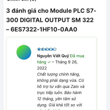
3 đánh giá cho
Module PLC S7-
300 DIGITAL OUTPUT SM 322
– 6ES7322-1HF10-0AA0
Được xếp
Nguyễn Viết Quý
Đã mua
5
hạng
5
hàng
–
Tháng 9 26,
sao
2022
Chất lượng chính hãng,
không phải dạng vừa. Có
hỗ trợ tư vấn qua Zalo và
trực tiếp luôn. Bảo hành
12 tháng, yên tâm sử
dụng. Giá khá tốt so với