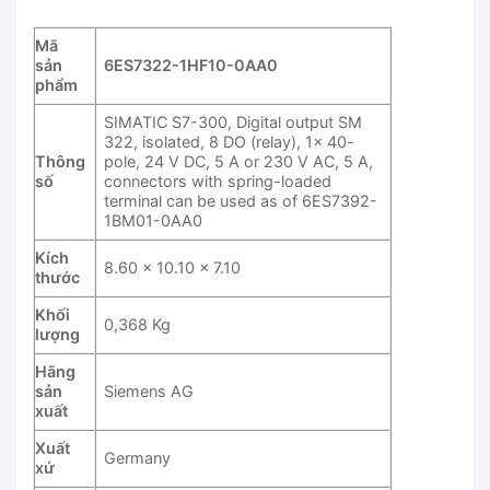
Mã
sản
6ES7322-1HF10-0AA0
phẩm
SIMATIC S7-300, Digital output SM
322, isolated, 8 DO (relay), 1x 40-
Thông
pole, 24 V DC, 5 A or 230 V AC, 5 A,
số
connectors with spring-loaded
terminal can be used as of 6ES7392-
1BM01-0AA0
Kích
8.60 x 10.10 x 7.10
thước
Khối
0,368 Kg
lượng
Hãng
sản
Siemens AG
xuất
Xuất
Germany
xứ