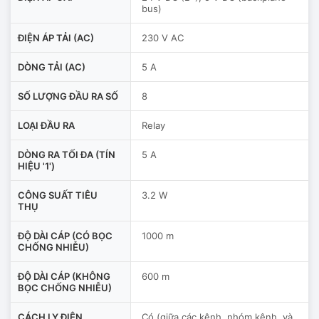
bus)
ĐIỆN ÁP TẢI (AC)
230 V AC
DÒNG TẢI (AC)
5 A
SỐ LƯỢNG ĐẦU RA SỐ
8
LOẠI ĐẦU RA
Relay
DÒNG RA TỐI ĐA (TÍN
5 A
HIỆU '1')
CÔNG SUẤT TIÊU
3.2 W
THỤ
ĐỘ DÀI CÁP (CÓ BỌC
1000 m
CHỐNG NHIỄU)
ĐỘ DÀI CÁP (KHÔNG
600 m
BỌC CHỐNG NHIỄU)
CÁCH LY ĐIỆN
Có (giữa các kênh, nhóm kênh, và