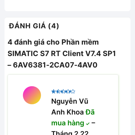
ĐÁNH GIÁ (4)
4 đánh giá cho
Phần mềm
SIMATIC S7 RT Client V7.4 SP1
– 6AV6381-2CA07-4AV0
Được
Nguyễn Vũ
xếp hạng
4
5 sao
Anh Khoa
Đã
mua hàng
–
Tháng 2 22,