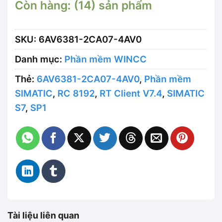
Còn hàng: (14) sản phẩm
SKU:
6AV6381-2CA07-4AV0
Danh mục:
Phần mềm WINCC
Thẻ:
6AV6381-2CA07-4AV0
,
Phần mềm
SIMATIC
,
RC 8192
,
RT Client V7.4
,
SIMATIC
S7
,
SP1
Tài liệu liên quan