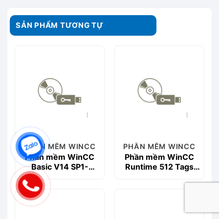
SẢN PHẨM TƯƠNG TỰ
PHẦN MỀM WINCC
PHẦN MỀM WINCC
Phần mềm WinCC
Phần mềm WinCC
Basic V14 SP1-
Runtime 512 Tags
6AV2100-0AA04-
V15- 6AV2104-
0AA5
0DA05-0AA0