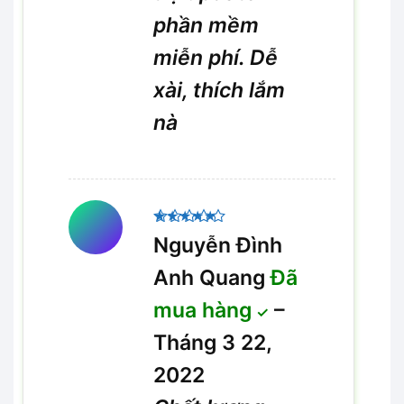
phần mềm
miễn phí. Dễ
xài, thích lắm
nà
Được xếp
Nguyễn Đình
5
hạng
5
sao
Anh Quang
Đã
mua hàng
–
Tháng 3 22,
2022