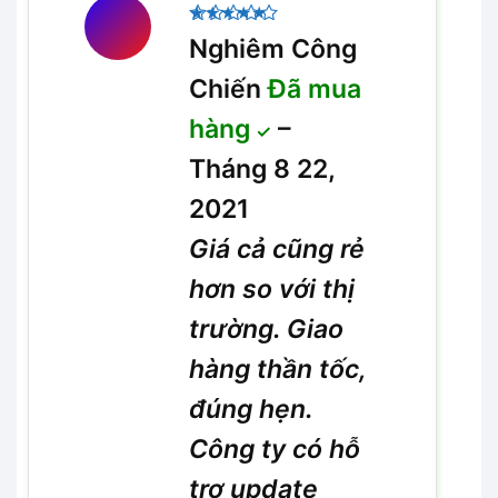
Được xếp
Nghiêm Công
5
hạng
5
sao
Chiến
Đã mua
hàng
–
Tháng 8 22,
2021
Giá cả cũng rẻ
hơn so với thị
trường. Giao
hàng thần tốc,
đúng hẹn.
Công ty có hỗ
trợ update