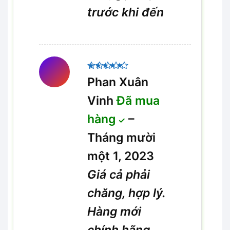
trước khi đến
Được xếp
Phan Xuân
5
hạng
5
sao
Vinh
Đã mua
hàng
–
Tháng mười
một 1, 2023
Giá cả phải
chăng, hợp lý.
Hàng mới
chính hãng,