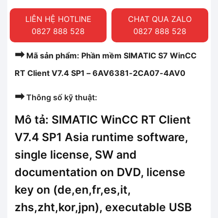
LIÊN HỆ HOTLINE
CHAT QUA ZALO
0827 888 528
0827 888 528
➡
Mã sản phẩm: Phần mềm SIMATIC S7 WinCC
RT Client V7.4 SP1 – 6AV6381-2CA07-4AV0
➡
Thông số kỹ thuật:
Mô tả: SIMATIC WinCC RT Client
V7.4 SP1 Asia runtime software,
single license, SW and
documentation on DVD, license
key on (de,en,fr,es,it,
zhs,zht,kor,jpn), executable USB