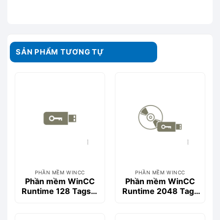
SẢN PHẨM TƯƠNG TỰ
PHẦN MỀM WINCC
PHẦN MỀM WINCC
Phần mềm WinCC
Phần mềm WinCC
Runtime 128 Tags->
Runtime 2048 Tags
512 Tags V15-
V14 SP1- 6AV2104-
6AV2104-2BD05-
0FA04-0AA0