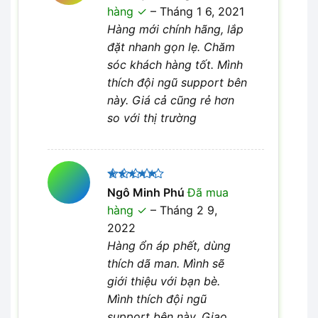
xếp hạng
hàng
–
Tháng 1 6, 2021
4
5 sao
Hàng mới chính hãng, lắp
đặt nhanh gọn lẹ. Chăm
sóc khách hàng tốt. Mình
thích đội ngũ support bên
này. Giá cả cũng rẻ hơn
so với thị trường
Được xếp
Ngô Minh Phú
Đã mua
5
hạng
5
hàng
–
Tháng 2 9,
sao
2022
Hàng ổn áp phết, dùng
thích dã man. Mình sẽ
giới thiệu với bạn bè.
Mình thích đội ngũ
support bên này. Giao