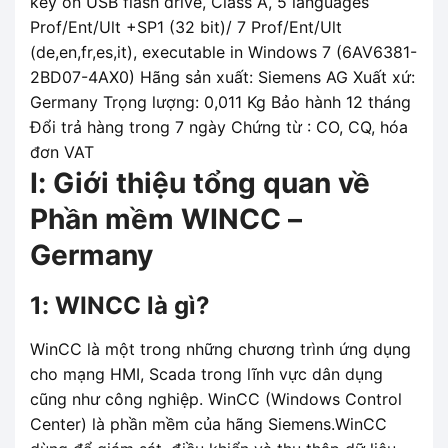
key on USB flash drive, Class A, 5 languages
Prof/Ent/Ult +SP1 (32 bit)/ 7 Prof/Ent/Ult
(de,en,fr,es,it), executable in Windows 7 (6AV6381-
2BD07-4AX0) Hãng sản xuất: Siemens AG Xuất xứ:
Germany Trọng lượng: 0,011 Kg Bảo hành 12 tháng
Đổi trả hàng trong 7 ngày Chứng từ : CO, CQ, hóa
đơn VAT
I: Giới thiệu tổng quan về
Phần mềm WINCC –
Germany
1: WINCC là gì?
WinCC là một trong những chương trình ứng dụng
cho mạng HMI, Scada trong lĩnh vực dân dụng
cũng như công nghiệp. WinCC (Windows Control
Center) là phần mềm của hãng Siemens.WinCC