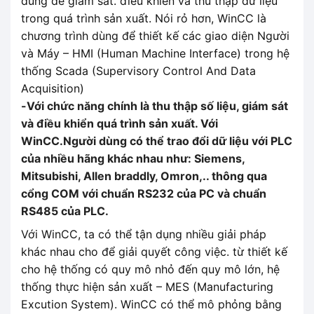
dùng để giám sát. điều khiển và thu thập dữ liệu
trong quá trình sản xuất. Nói rỏ hơn, WinCC là
chương trình dùng để thiết kế các giao diện Người
và Máy – HMI (Human Machine Interface) trong hệ
thống Scada (Supervisory Control And Data
Acquisition)
-Với chức năng chính là thu thập số liệu, giám sát
và điều khiển quá trình sản xuất. Với
WinCC.Người dùng có thể trao đổi dữ liệu với PLC
của nhiều hãng khác nhau như: Siemens,
Mitsubishi, Allen braddly, Omron,.. thông qua
cổng COM với chuẩn RS232 của PC và chuẩn
RS485 của PLC.
Với WinCC, ta có thể tận dụng nhiều giải pháp
khác nhau cho để giải quyết công việc. từ thiết kế
cho hệ thống có quy mô nhỏ đến quy mô lớn, hệ
thống thực hiện sản xuất – MES (Manufacturing
Excution System). WinCC có thể mô phỏng bằng