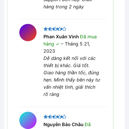
hàng trong 2 ngày
Được
Phan Xuân Vinh
Đã mua
xếp hạng
hàng
–
Tháng 5 21,
4
5 sao
2023
Dễ dàng kết nối với các
thiết bị khác. Giá tốt.
Giao hàng thần tốc, đúng
hẹn. Mình thấy bên này tư
vấn nhiệt tình, giải thích
rõ ràng
Được xếp
Nguyễn Bảo Châu
Đã
5
hạng
5