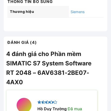
THÔNG TIN BỔ SUNG
Thương hiệu
Siemens
ĐÁNH GIÁ (4)
4 đánh giá cho
Phần mềm
SIMATIC S7 System Software
RT 2048 – 6AV6381-2BE07-
4AX0
Được
Hồ Duy Trường
Đã mua