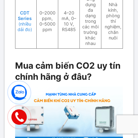
dụng
Nhà
đa
kính,
CDT
0–2000
4–20
dạng
phòng
Series
ppm,
mA, 0–
trong
thí
(nhiều
0–5000
10 V,
các môi
nghiệm,
dải đo)
ppm
RS485
trường
chăn
khác
nuôi
nhau
Mua cảm biến CO2 uy tín
chính hãng ở đâu?