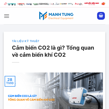
Bỏ
qua
nội
dung
TÀI LIỆU KỸ THUẬT
Cảm biến CO2 là gì? Tổng quan
về cảm biến khí CO2
28
Th10