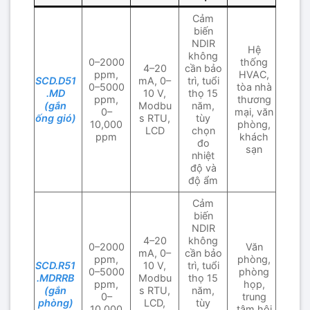
Cảm
biến
NDIR
Hệ
không
0–2000
thống
4–20
cần bảo
ppm,
HVAC,
SCD.D51
mA, 0–
trì, tuổi
0–5000
tòa nhà
.MD
10 V,
thọ 15
ppm,
thương
(gắn
Modbu
năm,
0–
mại, văn
ống gió)
s RTU,
tùy
10,000
phòng,
LCD
chọn
ppm
khách
đo
sạn
nhiệt
độ và
độ ẩm
Cảm
biến
NDIR
4–20
không
0–2000
Văn
mA, 0–
cần bảo
ppm,
phòng,
SCD.R51
10 V,
trì, tuổi
0–5000
phòng
.MDRRB
Modbu
thọ 15
ppm,
họp,
(gắn
s RTU,
năm,
0–
trung
phòng)
LCD,
tùy
10,000
tâm hội