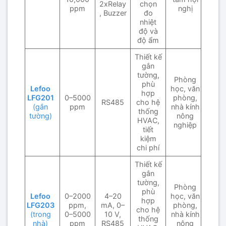
2xRelay
chọn
ppm
nghị
, Buzzer
đo
nhiệt
độ và
độ ẩm
Thiết kế
gắn
tường,
Phòng
phù
Lefoo
học, văn
hợp
LFG201
0–5000
phòng,
RS485
cho hệ
(gắn
ppm
nhà kính
thống
tường)
nông
HVAC,
nghiệp
tiết
kiệm
chi phí
Thiết kế
gắn
tường,
Phòng
phù
Lefoo
0–2000
4–20
học, văn
hợp
LFG203
ppm,
mA, 0–
phòng,
cho hệ
(trong
0–5000
10 V,
nhà kính
thống
nhà)
ppm
RS485
nông