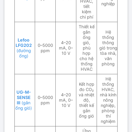
HVAC,
nghiệp
tiết
kiệm
chi phí
Thiết kế
gắn
Hệ
ống
thống
Lefoo
4–20
gió,
thông
LFG202
0–5000
mA, 0–
phù
gió trong
(đường
ppm
10 V
hợp
tòa nhà,
ống)
cho hệ
văn
thống
phòng
HVAC
Hệ
Kết hợp
thống
đo CO₂
HVAC,
UG-M-
4–20
và nhiệt
nhà kính
SENSE
0–5000
mA, 0–
độ,
nông
III
(gắn
ppm
10 V
thiết kế
nghiệp,
ống gió)
gắn
phòng
ống gió
thí
nghiệm
Ứng