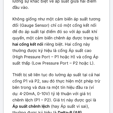
lường sự khác biệt về áp suất giữa hai điểm
đầu vào.
Không giống như một cảm biến áp suất tương
đối (Gauge Sensor) chỉ có một cổng kết nối
để đo áp suất tại điểm đó so với áp suất khí
quyển, một cảm biến chênh áp được trang bị
hai cổng kết nối
riêng biệt. Hai cổng này
thường được ký hiệu là cổng Áp suất cao
(High Pressure Port – P1 hoặc H) và cổng Áp
suất thấp (Low Pressure Port – P2 hoặc L).
Thiết bị sẽ liên tục đo lường áp suất tại cả hai
cổng P1 và P2, sau đó thực hiện một phép trừ
bên trong và đưa ra một tín hiệu đầu ra (ví
dụ: 4-20mA, 0-10V) tỷ lệ thuận với giá trị
chênh lệch (P1 – P2). Giá trị này được gọi là
Áp suất chênh lệch
(hay Áp suất vi sai),
thường được ký hiệu là
Delta-P (ΔP)
.