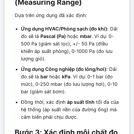
(Measuring Range)
Dựa trên ứng dụng đã xác định:
Ứng dụng HVAC/Phòng sạch (đo khí):
Dải
đo sẽ là
Pascal (Pa)
hoặc
mbar
. Ví dụ: 0-
500 Pa (giám sát lọc), +/- 50 Pa (điều
khiển áp suất phòng), 0-1000 Pa (đo lưu
lượng gió).
Ứng dụng Công nghiệp (đo lỏng/hơi):
Dải
đo sẽ là
bar
hoặc
kPa
. Ví dụ: 0-1 bar (đo
mức), 0-250 mbar (đo lưu lượng hơi), 0-10
bar (giám sát bơm).
Đồng thời, xác định
áp suất tĩnh
tối đa của
hệ thống (áp suất nền của đường ống) mà
cảm biến phải chịu được.
Bước 3: Xác định môi chất đo