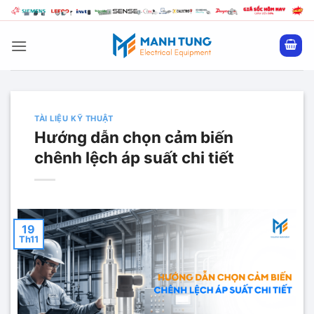
Bỏ
qua
nội
dung
TÀI LIỆU KỸ THUẬT
Hướng dẫn chọn cảm biến
chênh lệch áp suất chi tiết
19
Th11