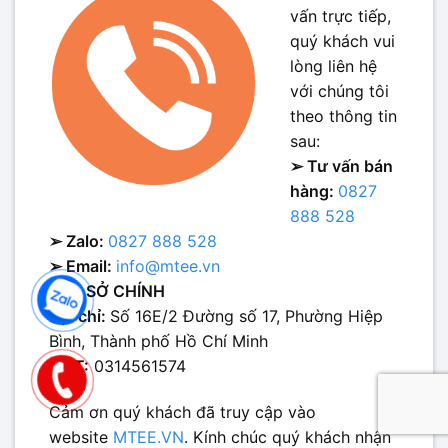
vấn trực tiếp,
quý khách vui
lòng liên hệ
với chúng tôi
theo thông tin
sau:
➢ Tư vấn bán
hàng:
0827
888 528
➢ Zalo:
0827 888 528
➢ Email:
info@mtee.vn
TRỤ SỞ CHÍNH
Địa chỉ:
Số 16E/2 Đường số 17, Phường Hiệp
Bình, Thành phố Hồ Chí Minh
MST:
0314561574
Cảm ơn quý khách đã truy cập vào
website
MTEE.VN
. Kính chúc quý khách nhận