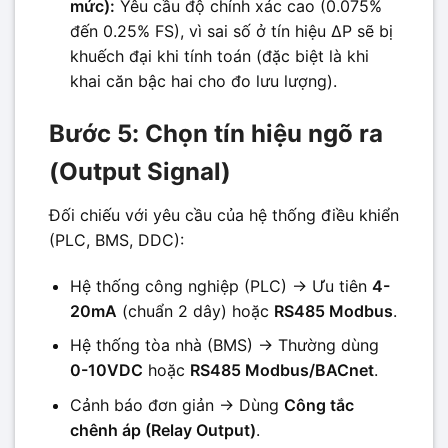
mức):
Yêu cầu độ chính xác cao (0.075%
đến 0.25% FS), vì sai số ở tín hiệu ΔP sẽ bị
khuếch đại khi tính toán (đặc biệt là khi
khai căn bậc hai cho đo lưu lượng).
Bước 5: Chọn tín hiệu ngõ ra
(Output Signal)
Đối chiếu với yêu cầu của hệ thống điều khiển
(PLC, BMS, DDC):
Hệ thống công nghiệp (PLC) -> Ưu tiên
4-
20mA
(chuẩn 2 dây) hoặc
RS485 Modbus
.
Hệ thống tòa nhà (BMS) -> Thường dùng
0-10VDC
hoặc
RS485 Modbus/BACnet
.
Cảnh báo đơn giản -> Dùng
Công tắc
chênh áp (Relay Output)
.