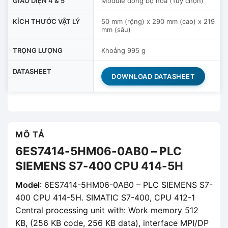
GIAO DIỆN 4 & 5
Module đồng bộ hóa (Tùy chọn)
KÍCH THƯỚC VẬT LÝ
50 mm (rộng) x 290 mm (cao) x 219
mm (sâu)
TRỌNG LƯỢNG
Khoảng 995 g
DATASHEET
DOWNLOAD DATASHEET
MÔ TẢ
6ES7414-5HM06-0AB0 – PLC
SIEMENS S7-400 CPU 414-5H
Model
: 6ES7414-5HM06-0AB0 – PLC SIEMENS S7-
400 CPU 414-5H. SIMATIC S7-400, CPU 412-1
Central processing unit with: Work memory 512
KB, (256 KB code, 256 KB data), interface MPI/DP