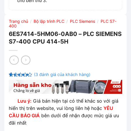
cho bên thứ 3.
Trang chủ
Bộ lập trình PLC
PLC Siemens
PLC S7-
/
/
/
400
6ES7414-5HM06-0AB0 – PLC SIEMENS
S7-400 CPU 414-5H
(
3
đánh giá của khách hàng)
4.67
3
trên
5 dựa trên
đánh giá
Lưu ý:
Giá bán hiện tại có thể khác so với giá
hiển thị trên website, vui lòng liên hệ hoặc
YÊU
CẦU BÁO GIÁ
bên dưới để nhận được mức giá ưu
đãi nhất