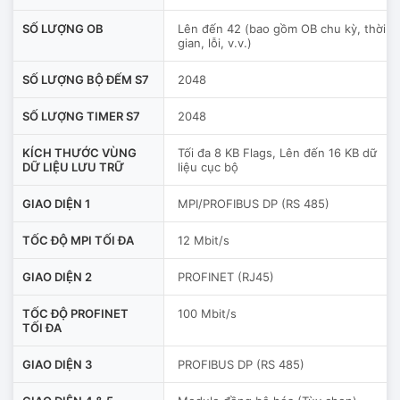
SỐ LƯỢNG OB
Lên đến 42 (bao gồm OB chu kỳ, thời
gian, lỗi, v.v.)
SỐ LƯỢNG BỘ ĐẾM S7
2048
SỐ LƯỢNG TIMER S7
2048
KÍCH THƯỚC VÙNG
Tối đa 8 KB Flags, Lên đến 16 KB dữ
DỮ LIỆU LƯU TRỮ
liệu cục bộ
GIAO DIỆN 1
MPI/PROFIBUS DP (RS 485)
TỐC ĐỘ MPI TỐI ĐA
12 Mbit/s
GIAO DIỆN 2
PROFINET (RJ45)
TỐC ĐỘ PROFINET
100 Mbit/s
TỐI ĐA
GIAO DIỆN 3
PROFIBUS DP (RS 485)