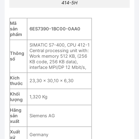
414-5H
Mã
sản
6ES7390-1BC00-0AA0
phẩm
SIMATIC S7-400, CPU 412-1
Central processing unit with:
Thông
Work memory 512 KB, (256
số
KB code, 256 KB data),
interface MPI/DP 12 Mbit/s,
Kích
23,30 x 30,10 x 6,30
thước
Khối
1,320 Kg
lượng
Hãng
sản
Siemens AG
xuất
Xuất
Germany
xứ