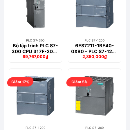
PLC S7-300
PLC S7-1200
Bộ lập trình PLC S7-
6ES7211-1BE40-
300 CPU 317F-2DP –
0XB0 – PLC S7-1200
89,767,000
₫
2,850,000
₫
6ES7317-6FF04-
CPU 1211C
Giá
Giá
Giá
Giá
0AB0
AC/DC/RELAY
gốc
hiện
gốc
hiện
là:
tại
là:
tại
93,793,000₫.
là:
3,544,000₫.
là:
89,767,000₫.
2,850,000₫.
Giảm 17%
Giảm 5%
PLC S7-1200
PLC S7-300