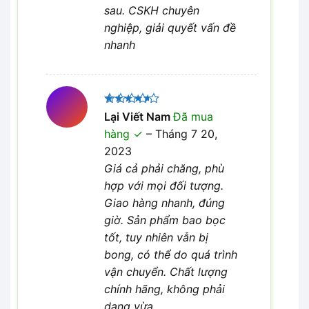
sau. CSKH chuyên
nghiệp, giải quyết vấn đề
nhanh
Được
Lại Viết Nam
Đã mua
xếp hạng
hàng
–
Tháng 7 20,
4
5 sao
2023
Giá cả phải chăng, phù
hợp với mọi đối tượng.
Giao hàng nhanh, đúng
giờ. Sản phẩm bao bọc
tốt, tuy nhiên vẫn bị
bong, có thể do quá trình
vận chuyển. Chất lượng
chính hãng, không phải
dạng vừa