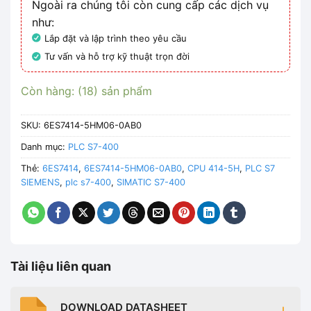
Ngoài ra chúng tôi còn cung cấp các dịch vụ
như:
Lắp đặt và lập trình theo yêu cầu
Tư vấn và hỗ trợ kỹ thuật trọn đời
Còn hàng: (18) sản phẩm
SKU:
6ES7414-5HM06-0AB0
Danh mục:
PLC S7-400
Thẻ:
6ES7414
,
6ES7414-5HM06-0AB0
,
CPU 414-5H
,
PLC S7
SIEMENS
,
plc s7-400
,
SIMATIC S7-400
Tài liệu liên quan
DOWNLOAD DATASHEET