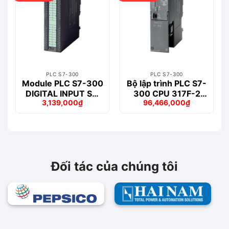
PLC S7-300
PLC S7-300
Module PLC S7-300
Bộ lập trình PLC S7-
DIGITAL INPUT SM
300 CPU 317F-2
3,139,000
₫
96,466,000
₫
321 – 6ES7321-
PN/DP – 6ES7317-
Giá
Giá
Giá
Giá
1BH50-0AA0
2FK14-0AB0
gốc
hiện
gốc
hiện
là:
tại
là:
tại
3,301,000₫.
là:
102,013,000₫.
là:
3,139,000₫.
96,466,000₫.
Đối tác của chúng tôi