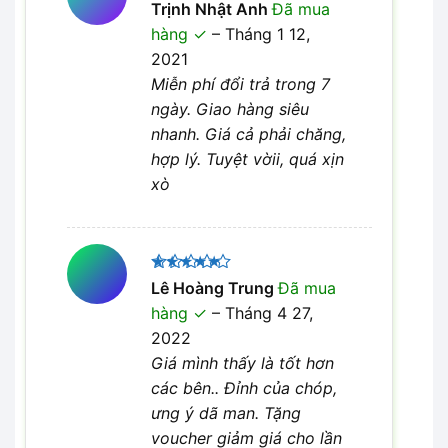
Được xếp
Trịnh Nhật Anh
Đã mua
5
hạng
5
hàng
–
Tháng 1 12,
sao
2021
Miễn phí đổi trả trong 7
ngày. Giao hàng siêu
nhanh. Giá cả phải chăng,
hợp lý. Tuyệt vờii, quá xịn
xò
Được xếp
Lê Hoàng Trung
Đã mua
5
hạng
5
hàng
–
Tháng 4 27,
sao
2022
Giá mình thấy là tốt hơn
các bên.. Đỉnh của chóp,
ưng ý dã man. Tặng
voucher giảm giá cho lần