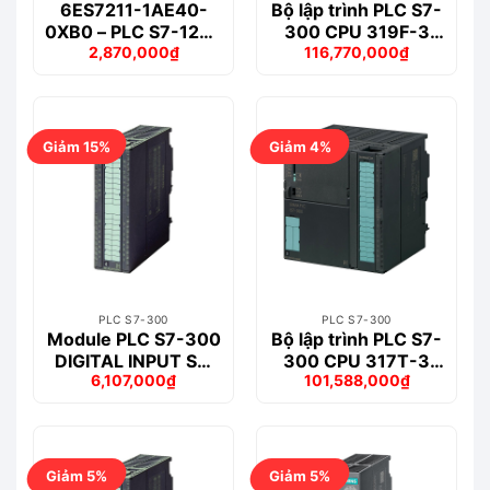
6ES7211-1AE40-
Bộ lập trình PLC S7-
0XB0 – PLC S7-1200
300 CPU 319F-3
2,870,000
₫
116,770,000
₫
CPU 1211C
PN/DP – 6ES7318-
Giá
Giá
Giá
Giá
DC/DC/DC
3FL01-0AB0
gốc
hiện
gốc
hiện
là:
tại
là:
tại
3,455,000₫.
là:
123,532,000₫.
là:
2,870,000₫.
116,770,000₫.
Giảm 15%
Giảm 4%
PLC S7-300
PLC S7-300
Module PLC S7-300
Bộ lập trình PLC S7-
DIGITAL INPUT SM
300 CPU 317T-3
6,107,000
₫
101,588,000
₫
321 – 6ES7321-
PN/DP – 6ES7317-
Giá
Giá
Giá
Giá
1BH02-0AA0
7TK10-0AB0
gốc
hiện
gốc
hiện
là:
tại
là:
tại
7,206,000₫.
là:
105,892,000₫.
là:
6,107,000₫.
101,588,000₫.
Giảm 5%
Giảm 5%