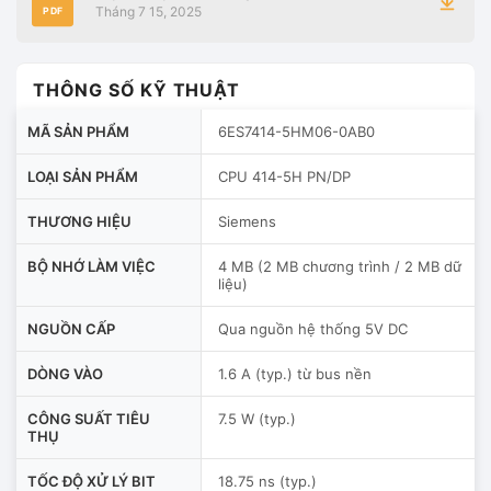
Tháng 7 15, 2025
PDF
THÔNG SỐ KỸ THUẬT
MÃ SẢN PHẨM
6ES7414-5HM06-0AB0
LOẠI SẢN PHẨM
CPU 414-5H PN/DP
THƯƠNG HIỆU
Siemens
BỘ NHỚ LÀM VIỆC
4 MB (2 MB chương trình / 2 MB dữ
liệu)
NGUỒN CẤP
Qua nguồn hệ thống 5V DC
DÒNG VÀO
1.6 A (typ.) từ bus nền
CÔNG SUẤT TIÊU
7.5 W (typ.)
THỤ
TỐC ĐỘ XỬ LÝ BIT
18.75 ns (typ.)