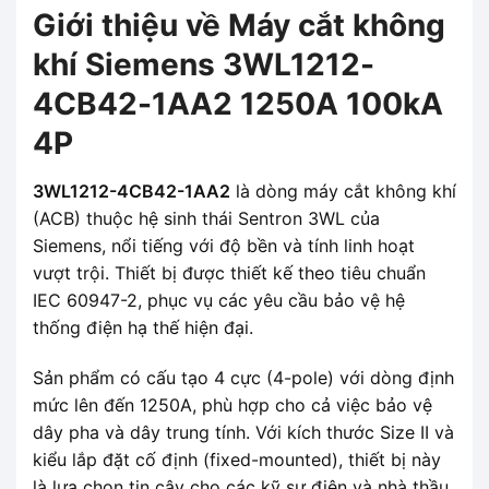
Giới thiệu về Máy cắt không
khí Siemens 3WL1212-
4CB42-1AA2 1250A 100kA
4P
3WL1212-4CB42-1AA2
là dòng máy cắt không khí
(ACB) thuộc hệ sinh thái Sentron 3WL của
Siemens, nổi tiếng với độ bền và tính linh hoạt
vượt trội. Thiết bị được thiết kế theo tiêu chuẩn
IEC 60947-2, phục vụ các yêu cầu bảo vệ hệ
thống điện hạ thế hiện đại.
Sản phẩm có cấu tạo 4 cực (4-pole) với dòng định
mức lên đến 1250A, phù hợp cho cả việc bảo vệ
dây pha và dây trung tính. Với kích thước Size II và
kiểu lắp đặt cố định (fixed-mounted), thiết bị này
là lựa chọn tin cậy cho các kỹ sư điện và nhà thầu