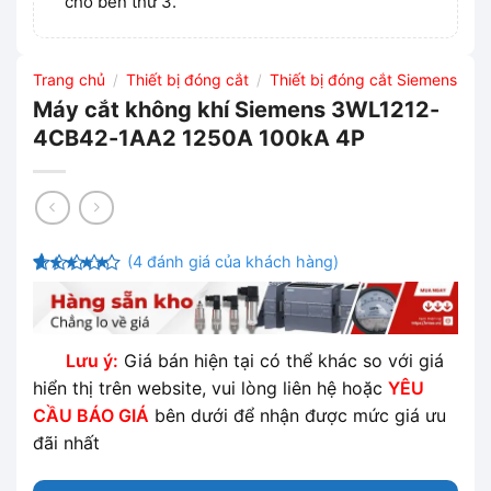
cho bên thứ 3.
Trang chủ
Thiết bị đóng cắt
Thiết bị đóng cắt Siemens
/
/
Máy cắt không khí Siemens 3WL1212-
4CB42-1AA2 1250A 100kA 4P
(
4
đánh giá của khách hàng)
4.75
4
trên
5 dựa trên
đánh giá
Lưu ý:
Giá bán hiện tại có thể khác so với giá
hiển thị trên website, vui lòng liên hệ hoặc
YÊU
CẦU BÁO GIÁ
bên dưới để nhận được mức giá ưu
đãi nhất