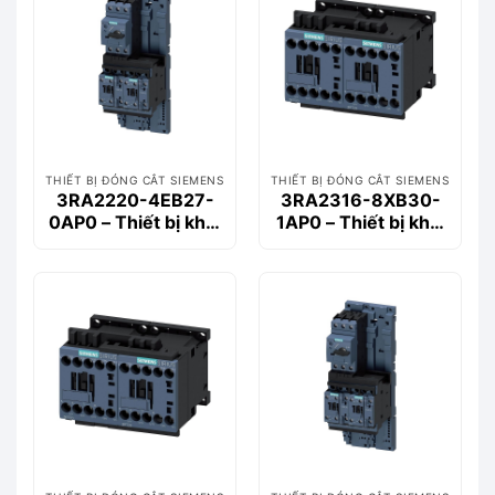
THIẾT BỊ ĐÓNG CẮT SIEMENS
THIẾT BỊ ĐÓNG CẮT SIEMENS
3RA2220-4EB27-
3RA2316-8XB30-
0AP0 – Thiết bị khởi
1AP0 – Thiết bị khởi
động động cơ
động động cơ
Siemems
Siemems