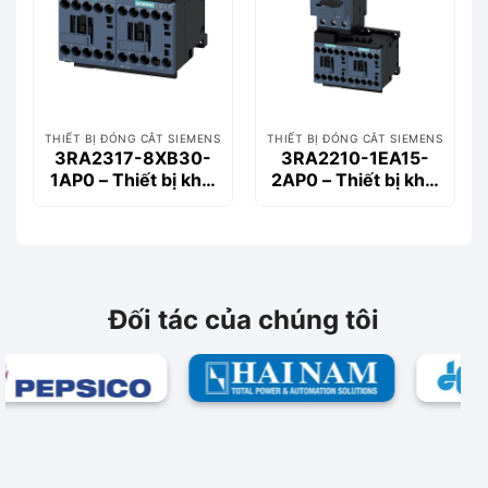
THIẾT BỊ ĐÓNG CẮT SIEMENS
THIẾT BỊ ĐÓNG CẮT SIEMENS
3RA2317-8XB30-
3RA2210-1EA15-
1AP0 – Thiết bị khởi
2AP0 – Thiết bị khởi
động động cơ
động động cơ
Siemems
Siemems
Đối tác của chúng tôi