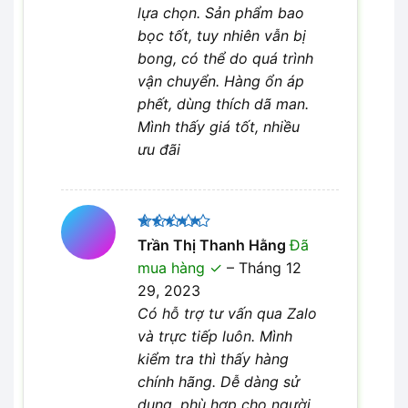
lựa chọn. Sản phẩm bao
bọc tốt, tuy nhiên vẫn bị
bong, có thể do quá trình
vận chuyển. Hàng ổn áp
phết, dùng thích dã man.
Mình thấy giá tốt, nhiều
ưu đãi
Được xếp
Trần Thị Thanh Hằng
Đã
5
hạng
5
mua hàng
–
Tháng 12
sao
29, 2023
Có hỗ trợ tư vấn qua Zalo
và trực tiếp luôn. Mình
kiểm tra thì thấy hàng
chính hãng. Dễ dàng sử
dụng, phù hợp cho người