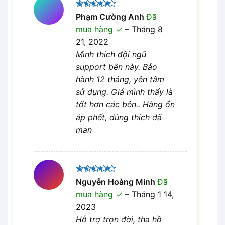
Được xếp
Phạm Cường Anh
Đã
5
hạng
5
mua hàng
–
Tháng 8
sao
21, 2022
Mình thích đội ngũ
support bên này. Bảo
hành 12 tháng, yên tâm
sử dụng. Giá mình thấy là
tốt hơn các bên.. Hàng ổn
áp phết, dùng thích dã
man
Được xếp
Nguyễn Hoàng Minh
Đã
5
hạng
5
mua hàng
–
Tháng 1 14,
sao
2023
Hỗ trợ trọn đời, tha hồ