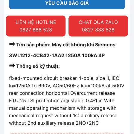
YÊU CẦU BÁO GIÁ
LIÊN HỆ HOTLINE
CHAT QUA ZALO
0827 888 528
0827 888 528
➡
Tên sản phẩm: Máy cắt không khí Siemens
3WL1212-4CB42-1AA2 1250A 100kA 4P
➡
Thông số kỹ thuật:
fixed-mounted circuit breaker 4-pole, size II, IEC
In=1250A to 690V, AC50/60Hz Icu=100kA at 500V
rear connection horizontal Overcurrent release
ETU 25 LSI protection adjustable 0.4-1 in With
manual operating mechanism with storage with
mechanical request without 1st auxiliary release
without 2nd auxiliary release 2NO+2NC