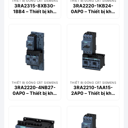
THIẾT BỊ ĐÓNG CẮT SIEMENS
THIẾT BỊ ĐÓNG CẮT SIEMENS
3RA2315-8XB30-
3RA2220-1KB24-
1BB4 – Thiết bị khởi
0AP0 – Thiết bị khởi
động động cơ
động động cơ
Siemems
Siemems
THIẾT BỊ ĐÓNG CẮT SIEMENS
THIẾT BỊ ĐÓNG CẮT SIEMENS
3RA2220-4NB27-
3RA2210-1AA15-
0AP0 – Thiết bị khởi
2AP0 – Thiết bị khởi
động động cơ
động động cơ
Siemems
Siemems