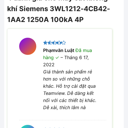
khí Siemens 3WL1212-4CB42-
1AA2 1250A 100kA 4P
Được
Phạmvăn Luật
Đã mua
xếp hạng
hàng
–
Tháng 6 17,
4
5 sao
2022
Giá thành sản phẩm rẻ
hơn so với những chỗ
khác. Hỗ trợ cài đặt qua
Teamview. Dễ dàng kết
nối với các thiết bị khác.
Dễ xài, thích lắm nà