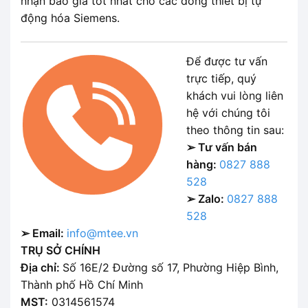
nhận báo giá tốt nhất cho các dòng thiết bị tự
động hóa Siemens.
Để được tư vấn
trực tiếp, quý
khách vui lòng liên
hệ với chúng tôi
theo thông tin sau:
➢ Tư vấn bán
hàng:
0827 888
528
➢ Zalo:
0827 888
528
➢ Email:
info@mtee.vn
TRỤ SỞ CHÍNH
Địa chỉ:
Số 16E/2 Đường số 17, Phường Hiệp Bình,
Thành phố Hồ Chí Minh
MST:
0314561574