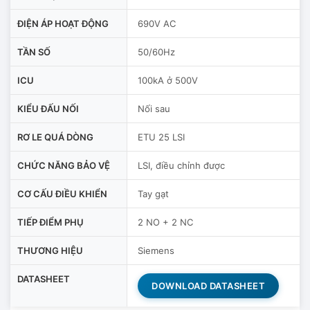
ĐIỆN ÁP HOẠT ĐỘNG
690V AC
TẦN SỐ
50/60Hz
ICU
100kA ở 500V
KIỂU ĐẤU NỐI
Nối sau
RƠ LE QUÁ DÒNG
ETU 25 LSI
CHỨC NĂNG BẢO VỆ
LSI, điều chỉnh được
CƠ CẤU ĐIỀU KHIỂN
Tay gạt
TIẾP ĐIỂM PHỤ
2 NO + 2 NC
THƯƠNG HIỆU
Siemens
DATASHEET
DOWNLOAD DATASHEET