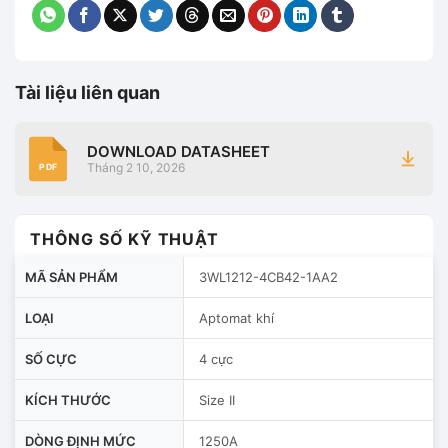
Tài liệu liên quan
DOWNLOAD DATASHEET
Tháng 2 10, 2026
PDF
THÔNG SỐ KỸ THUẬT
MÃ SẢN PHẨM
3WL1212-4CB42-1AA2
LOẠI
Aptomat khí
SỐ CỰC
4 cực
KÍCH THƯỚC
Size II
DÒNG ĐỊNH MỨC
1250A