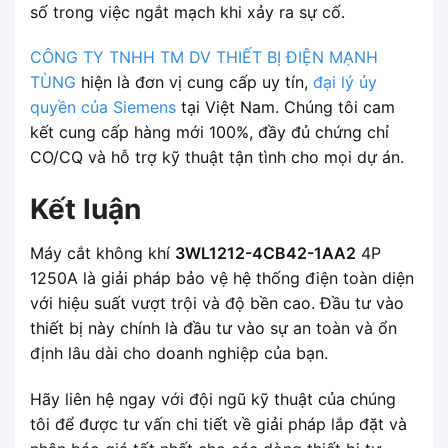
số trong việc ngắt mạch khi xảy ra sự cố.
CÔNG TY TNHH TM DV THIẾT BỊ ĐIỆN MẠNH
TÙNG
hiện là đơn vị cung cấp uy tín,
đại lý ủy
quyền của Siemens
tại Việt Nam. Chúng tôi cam
kết cung cấp hàng mới 100%, đầy đủ chứng chỉ
CO/CQ và hỗ trợ kỹ thuật tận tình cho mọi dự án.
Kết luận
Máy cắt không khí
3WL1212-4CB42-1AA2
4P
1250A là giải pháp bảo vệ hệ thống điện toàn diện
với hiệu suất vượt trội và độ bền cao. Đầu tư vào
thiết bị này chính là đầu tư vào sự an toàn và ổn
định lâu dài cho doanh nghiệp của bạn.
Hãy liên hệ ngay với đội ngũ kỹ thuật của chúng
tôi để được tư vấn chi tiết về giải pháp lắp đặt và